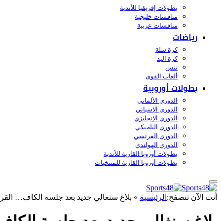
بطولات إفريقيا للأندية
منافسات خليجية
منافسات عربية
رياضات
كرة سلة
كرة اليد
تنس
ألعاب القوى
بطولات أوروبية
الدوري الألماني
الدوري الإسباني
الدوري الإنجليزي
الدوري البلجيكي
الدوري الفرنسي
الدوري الهولندي
بطولات أوروبا القارية للأندية
بطولات أوروبا القارية للمنتخبات
أنت الآن تتصفح:
الرئيسية
»
بلاغ سنغالي جديد بعد جلسة الكاف… القرار خلال