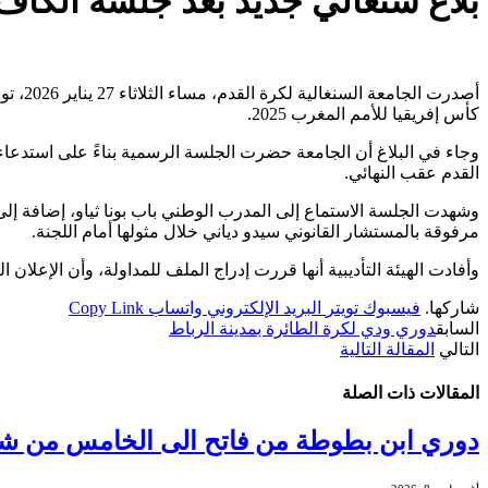
بلاغ سنغالي جديد بعد جلسة الكاف… الق
أصدرت
كأس إفريقيا للأمم المغرب 2025.
وجاء في البلاغ أن الجامعة حضرت الجلسة الرسمية بناءً على استدعاء 
القدم عقب النهائي.
وشهدت الجلسة الاستماع إلى المدرب الوطني باب بونا ثياو، إضافة إل
مرفوقة بالمستشار القانوني سيدو دياني خلال مثولها أمام اللجنة.
وأفادت الهيئة التأديبية أنها قررت إدراج الملف للمداولة، وأن الإعلان الرسمي عن العقوبات سيتم دا
شاركها.
فيسبوك
تويتر
البريد الإلكتروني
واتساب
Copy Link
السابق
دوري ودي لكرة الطائرة بمدينة الرباط
التالي
المقالة التالية
المقالات
ذات الصلة
دوري ابن بطوطة من فاتح الى الخامس من شتن