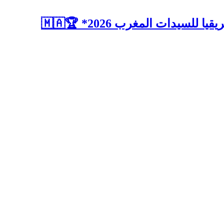
لسيدات المغرب 2026* 🏆🇲🇦