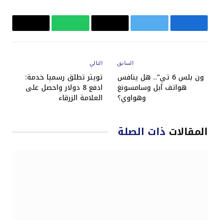
فيسبوك
تويتر
البريد
واتساب
Copy
الإلكتروني
Link
السابق
التالي
ون بلس 6 تي”.. هل ينافس
تويتر تطلق رسميا خدمة:
هواتف آبل وسامسونغ
ادفع 8 دولار واحصل على
وهواوي؟
العلامة الزرقاء
المقالات
ذات الصلة