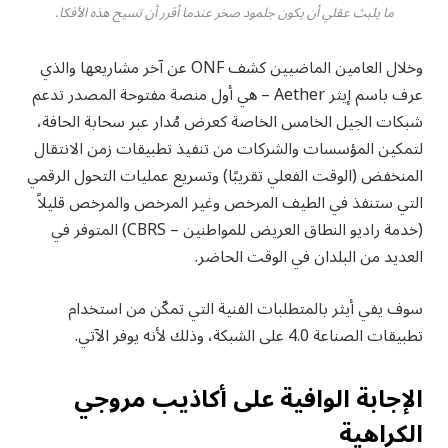
ما يلبث عقلي أن يكون جلمود صخر عندما أقرر أن تسيح هذه الأفكا.
وخلال العامين الماضيين كشف ONF عن آخر مشاريعها والذي
عرف باسم إيثر Aether – هي أول منصة مفتوحة المصدر تدعم
شبكات الجيل الخامس الخاصة كعرض مُدار عبر سحابة الحافة،
لتمكين المؤسسات والشركات من تنفيذ تطبيقات زمن الانتقال
المنخفض (الوقت الفعلي تقريبًا) وتسريع عمليات التحول الرقمي
التي ستنفذ في الطيف المرخص وغير المرخص والمرخص قليلاً
(خدمة راديو النطاق العريض للمواطنين – CBRS) المتوفر في
العديد من البلدان في الوقت الحاضر.
سوف يفي أيثر بالمتطلبات الفنية التي تمكّن من استخدام
تطبيقات الصناعة 4.0 على الشبكة، وذلك لأنه يوفر الآتي.
الإجابة الوافية على أكاذيب مروجي
الكراهية