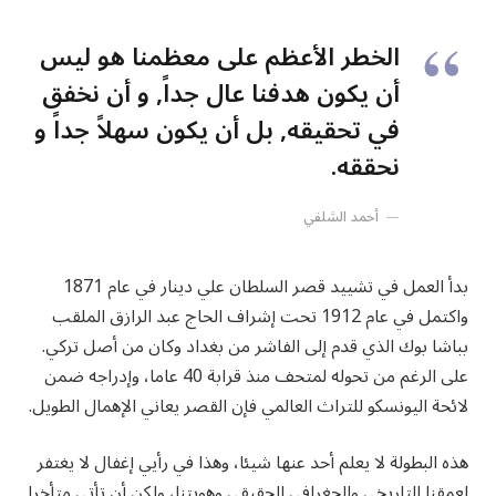
الخطر الأعظم على معظمنا هو ليس
أن يكون هدفنا عال جداً, و أن نخفق
في تحقيقه, بل أن يكون سهلاً جداً و
نحققه.
أحمد الشلفي
بدأ العمل في تشييد قصر السلطان علي دينار في عام 1871
واكتمل في عام 1912 تحت إشراف الحاج عبد الرازق الملقب
بباشا بوك الذي قدم إلى الفاشر من بغداد وكان من أصل تركي.
على الرغم من تحوله لمتحف منذ قرابة 40 عاما، وإدراجه ضمن
لائحة اليونسكو للتراث العالمي فإن القصر يعاني الإهمال الطويل.
هذه البطولة لا يعلم أحد عنها شيئا، وهذا في رأيي إغفال لا يغتفر
لعمقنا التاريخي والجغرافي الحقيقي وهويتنا، ولكن أن تأتي متأخرا