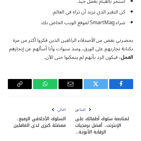
استمر بالقيام بعمل جيد.
كن التغير الذي تريد أن تراه في العالم.
شراء SmartMag لموقع الويب الخاص بك.
يحضرني بعض من
الأصدقاء
الرائعين الذين فكروا أكثر من مرة
بكتابة تجاربهم على الورق، ومنذ سنوات وأنا أسألهم عن إنجازهم
العمل
، فيكون الرد بأنهم لم يتمكنوا حتى الآن.
فيسبوك
تويتر
البريد
واتساب
Copy
الإلكتروني
Link
السابق
التالي
لمتابعة سلوك أطفالك على
السلوك الأخلاقي الرفيع..
الإنترنت.. أفضل برمجيات
معضلة كبرى لدى الغافلين
الرقابة الأبوية…