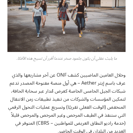
ما يلبث عقلي أن يكون جلمود صخر عندما أقرر أن تسيح هذه الأفكا.
وخلال العامين الماضيين كشف ONF عن آخر مشاريعها والذي
عرف باسم إيثر Aether – هي أول منصة مفتوحة المصدر تدعم
شبكات الجيل الخامس الخاصة كعرض مُدار عبر سحابة الحافة،
لتمكين المؤسسات والشركات من تنفيذ تطبيقات زمن الانتقال
المنخفض (الوقت الفعلي تقريبًا) وتسريع عمليات التحول الرقمي
التي ستنفذ في الطيف المرخص وغير المرخص والمرخص قليلاً
(خدمة راديو النطاق العريض للمواطنين – CBRS) المتوفر في
العديد من البلدان في الوقت الحاضر.