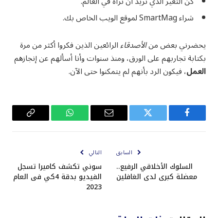
كن التغير الذي تريد أن تراه في العالم.
شراء SmartMag لموقع الويب الخاص بك.
يحضرني بعض من
الأصدقاء
الرائعين الذين فكروا أكثر من مرة
بكتابة تجاربهم على الورق، ومنذ سنوات وأنا أسألهم عن إنجازهم
العمل
، فيكون الرد بأنهم لم يتمكنوا حتى الآن.
فيسبوك
تويتر
البريد
واتساب
Copy
الإلكتروني
Link
السابق
التالي
السلوك الأخلاقي الرفيع..
سوني تكشف كاميرا تسجل
معضلة كبرى لدى الغافلين
الفيديو بدقة 4كي فی العام
2023