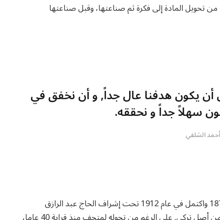
من تحويل المادة إلى فكرة ثم صناعتها، وقبل صناعتها
ن يكون هدفنا عال جداً, و أن نخفق في
ن سهلاً جداً و نحققه.
حمد الشلفي
بدأ العمل في تشييد قصر السلطان علي دينار في عام 1871 واكتمل في عام 1912 تحت إشراف الحاج عبد الرازق
الملقب بباشا بوك الذي قدم إلى الفاشر من بغداد وكان من أصل تركي. على الرغم من تحوله لمتحف منذ قرابة 40 عاما،