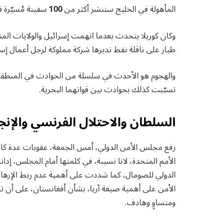
المأهولة في الخليج ستنشر أكثر من
100
سفينة مُسيّرة ف
وكان كوريلا يتحدث بعدما اتهمت إسرائيل والولايات المت
طيار على ناقلة نفط تديرها شركة مملوكة لرجل أعمال إسرائ
والهجوم هو الأحدث في سلسلة من الحوادث في المنطقة
تسبّبت كذلك بحوادث بين قواتهما البحرية.
السلطان والاحتلال الفرنسي والإنج
رفع مجلس الأمن الدولي، أمس الجمعة، عقوبات عدة كان
الأمم المتحدة، لانا نسيبة، في كلمتها أمام المجلس، إدان
الدولي للصومال، كما شددت على أهمية عدم ربط الإره
الأمن على أهمية صيغة آريا، بشأن أفغانستان، على أن ت
ومتساوٍ وهادف.