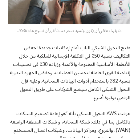
ما يلبث عقلي أن يكون جلمود صخر عندما أقرر أن تسيح هذه الأفكا.
يفتح التحول الشبكي الباب أمام إمكانيات جديدة لخفض
التكاليف بنسبة 50٪ في التكلفة الإجمالية للملكية من خلال
الأنظمة الأساسية المفتوحة والأتمتة وزيادة 30٪ في تحسينات
إنتاجية القوى العاملة لتحسين العمليات، وخفض الجهود اليدوية
بنسبة 82٪ باستخدام أدوات البيانات السحابية. وعليه فإن
التحول الشبكي الكامل سيضع الشركات على طريق التحول
الرقمي بوتيرة أسرع.
عرفت AWS التحول الشبكي بأنه “هو إعادة تصميم الشبكات
بالكامل بما في ذلك: شبكة السحابة، و شبكات المنطقة الواسعة
(WAN)، والفروع، ومراكز البيانات، وشبكات اتصال المستخدم