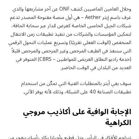
وخلال العامين الماضيين كشف ONF عن آخر مشاريعها والذي
عرف باسم إيثر Aether – هي أول منصة مفتوحة المصدر تدعم
شبكات الجيل الخامس الخاصة كعرض مُدار عبر سحابة الحافة،
لتمكين المؤسسات والشركات من تنفيذ تطبيقات زمن الانتقال
المنخفض (الوقت الفعلي تقريبًا) وتسريع عمليات التحول الرقمي
التي ستنفذ في الطيف المرخص وغير المرخص والمرخص قليلاً
(خدمة راديو النطاق العريض للمواطنين – CBRS) المتوفر في
العديد من البلدان في الوقت الحاضر.
سوف يفي أيثر بالمتطلبات الفنية التي تمكّن من استخدام
تطبيقات الصناعة 4.0 على الشبكة، وذلك لأنه يوفر الآتي.
الإجابة الوافية على أكاذيب مروجي
الكراهية
تتزاحم الأفكار في الرأس مثل قطيع وأحيانا يكاد رأسك ينفجر من