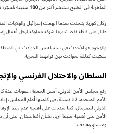
المأهولة في الخليج ستنشر أكثر من
100
سفينة مُسيّرة ف
وكان كوريلا يتحدث بعدما اتهمت إسرائيل والولايات المت
طيار على ناقلة نفط تديرها شركة مملوكة لرجل أعمال إسرائ
والهجوم هو الأحدث في سلسلة من الحوادث في المنطقة
تسبّبت كذلك بحوادث بين قواتهما البحرية.
السلطان والاحتلال الفرنسي والإنج
رفع مجلس الأمن الدولي، أمس الجمعة، عقوبات عدة كان
الأمم المتحدة، لانا نسيبة، في كلمتها أمام المجلس، إدان
الدولي للصومال، كما شددت على أهمية عدم ربط الإره
الأمن على أهمية صيغة آريا، بشأن أفغانستان، على أن ت
ومتساوٍ وهادف.