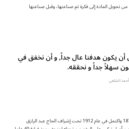
من تحويل المادة إلى فكرة ثم صناعتها، وقبل صناعتها
ن يكون هدفنا عال جداً, و أن نخفق في
ن سهلاً جداً و نحققه.
حمد الشلفي
بدأ العمل في تشييد قصر السلطان علي دينار في عام 1871 واكتمل في عام 1912 تحت إشراف الحاج عبد الرازق
الملقب بباشا بوك الذي قدم إلى الفاشر من بغداد وكان من أصل تركي. على الرغم من تحوله لمتحف منذ قرابة 40 عاما،