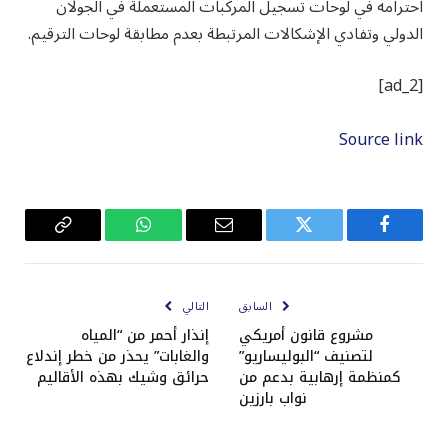
احترامه في لوحات تسجيل المركبات المستعملة في الجولان
الدولي وتفادي الإشكالات المرتبطة بعدم مطابقة لوحات الترقيم.
[ad_2]
Source link
فيسبوك
تويتر
البريد
واتساب
Copy
الإلكتروني
Link
السابق
التالي
مشروع قانون أمريكي
إنذار أحمر من “المياه
لتصنيف “البوليساريو”
والغابات” يحذر من خطر إندلاع
كمنظمة إرهابية بدعم من
حرائق وشيك بهذه الأقاليم
نواب بارزين