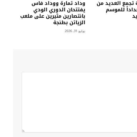
 تجمع العديد من
وداد تمارة ووداد فاس
داداً للموسم
يفتتحان الدوري الودي
د
بانتصارين مثيرين على ملعب
الزياتن بطنجة
يوليو 31, 2026