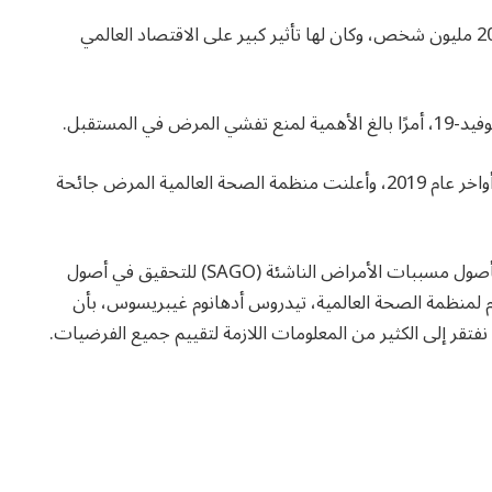
وتُقدّر المنظمة أن الجائحة قد أودت بحياة ما يقرب من 20 مليون شخص، وكان لها تأثير كبير على الاقتصاد العالمي
اكتُشفت أولى حالات المرض في مدينة ووهان الصينية أواخر عام 2019، وأعلنت منظمة الصحة العالمية المرض جائحة
أنشأت المنظمة المجموعة الاستشارية العلمية المعنية بأصول مسببات الأمراض الناشئة (SAGO) للتحقيق في أصول
ام لمنظمة الصحة العالمية، تيدروس أدهانوم غيبريسوس، بأن