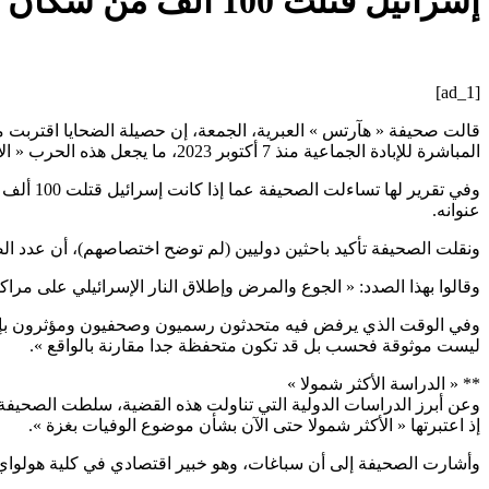
إسرائيل قتلت 100 ألف من سكان غزة في حربها الأكثر دموية – اليوم 24
[ad_1]
المباشرة للإبادة الجماعية منذ 7 أكتوبر 2023، ما يجعل هذه الحرب « الأكثر دموية في القرن 21 ».
وفي تقر
عنوانه.
ونقلت الصحيفة تأكيد باحثين دوليين (لم توضح اختصاصهم)، أن عدد الضحايا بغزة جراء الهجمات الإسرائيلية منذ 7 أكتوبر 2023 
وقالوا بهذا الصدد: « الجوع والمرض وإطلاق النار الإسرائيلي على مر
وفي الوقت الذي يرفض فيه متحدثون رسميون وصحفيون ومؤثرون بإسرائيل
ليست موثوقة فحسب بل قد تكون متحفظة جدا مقارنة بالواقع ».
** « الدراسة الأكثر شمولا »
وعن أبرز الدراسات الدولية التي تناولت هذه القضية، سلطت الصحيفة 
إذ اعتبرتها « الأكثر شمولا حتى الآن بشأن موضوع الوفيات بغزة ».
وأشارت الصحيفة إلى أن سباغات، وهو خبير اقتصادي في كلية هولوا