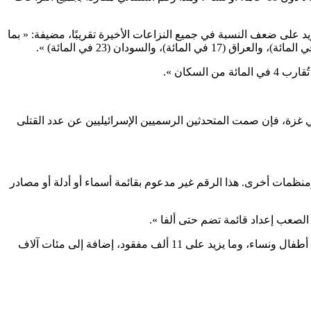
د على ضعف النسبة في جميع النزاعات الأخيرة تقريبًا، مضيفة: « بما
سكان ».
في غزة، فإن صمت المتحدثين الرسميين الإسرائيليين عن عدد القتلى
 المتحدث باسم الجيش والمتحدثون الرسميون الإسرائيليون الآخرون هو مقتل 20 ألفا من حماس ومنظمات أخرى. هذا الرقم غير مدعوم بقائمة أسماء أو أدلة أو مصادر
لصعب إعداد قائمة تضم حتى ألفا ».
وحتى ظهر الجمعة، قالت وزارة الصحة بغزة إن الإبادة المتواصلة منذ 7 أكتوبر 2023 خلفت نحو 189 ألف فلسطيني بين قتيل وجريح، معظمهم أطفال ونساء، وما يزيد على 11 ألف مفقود، إضافة إلى مئات آلاف