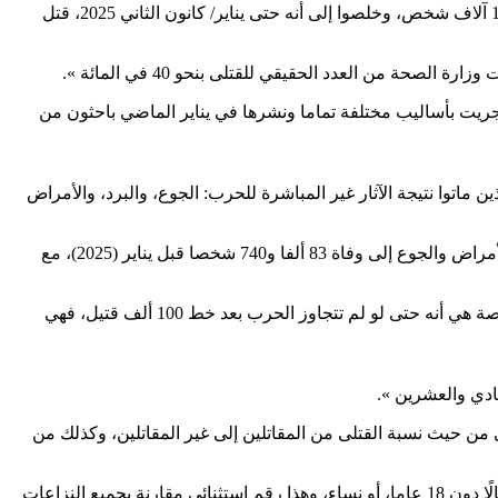
وأوضحت أن سباغات وبمساعدة « عالم السياسة الفلسطيني الدكتور خليل الشقاقي، أجرى الفريق مسحا لـ 2000 أسرة في غزة، تضم نحو 10 آلاف شخص، وخلصوا إلى أنه حتى يناير/ كانون الثاني 2025، قتل
جريت بأساليب مختلفة تماما ونشرها في يناير الماضي باحثون من
ماتوا نتيجة الآثار غير المباشرة للحرب: الجوع، والبرد، والأمراض
وقالت بهذا الصدد: « حتى دون احتساب موجات الوفيات الزائدة المتوقعة في المستقبل، أدى الجمع بين ضحايا العنف والوفيات الناجمة عن الأمراض والجوع إلى وفاة 83 ألفا و740 شخصا قبل يناير (2025)، مع
وأضافت: « منذ ذلك الحين، ووفقًا لوزارة الصحة في غزة، قُتل أكثر من 10 آلاف شخص، وهذا لا يشمل من هم في فئة الوفيات الزائدة، والخلاصة هي أنه حتى لو لم تتجاوز الحرب بعد خط 100 ألف قتيل، فهي
ادي والعشرين ».
ى من حيث نسبة القتلى من المقاتلين إلى غير المقاتلين، وكذلك من
وأشارت الصحيفة إلى أنه « وفقا لبيانات المسح، والتي تتوافق مع بيانات وزارة الصحة الفلسطينية، فإن 56 في المائة من القتلى كانوا إما أطفالًا دون 18 عاما، أو نساء، وهذا رقم استثنائي مقارنة بجميع النزاعات