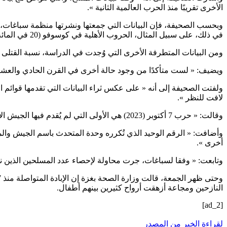
الأخرى تقريبًا منذ الحرب العالمية الثانية ».
وبحسب الصحيفة، فإن البيانات التي جمعتها ونشرتها منظمة سباغات، تشي
في ذلك، على سبيل المثال، الحروب الأهلية في كوسوفو (20 في المائة)، وشمال إثيوبيا (9 في المائة)، وسوريا (20 في المائة)، وكولومبيا (21 في المائة)، والعراق (17 في المائة)، والسودان (23 في المائة) ».
ومن البيانات المتطرفة الأخرى التي وُجدت في الدراسة، نسبة القتلى إلى عدد السكا
ويضيف: « لست متأكدًا من وجود حالة أخرى في القرن الحادي والعش
ولفتت الصحيفة إلى أنه « على عكس ثراء البيانات التي تقدمها قوائم ا
لافت للنظر ».
وقالت: « حرب 7 أكتوبر (2023) هي الأولى التي لم يُقدم فيها الجيش الإسرائيلي تقديرات لعدد القتلى المدنيين من العدو ».
أخرى ».
وتابعت: « وفقا لسباغات، جرت محاولة لإحصاء عدد المسلحين الذين ن
النازحين ومجاعة أزهقت أرواح كثيرين بينهم أطفال.
[ad_2]
لقراءة الخبر من المصدر