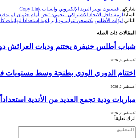
شاركها.
فيسبوك
تويتر
البريد الإلكتروني
واتساب
Copy Link
السابق
أزمة داخل الاتحاد الاشتراكي.. نجمي: “نحن أمام جثمان لم ندفنه
التالي
لبؤات الأطلس يكتسحن تنزانيا ودياً برباعية إستعداداً لنهائيات ك
المقالات
ذات الصلة
شباب أطلس خنيفرة يختتم وديات العرائش دو
أغسطس 6, 2026
اختتام الدوري الودي بطنجة وسط مستويات فنية
أغسطس 2, 2026
مباريات ودية تجمع العديد من الأندية استعدادا
أغسطس 2, 2026
اترك تعليقاً