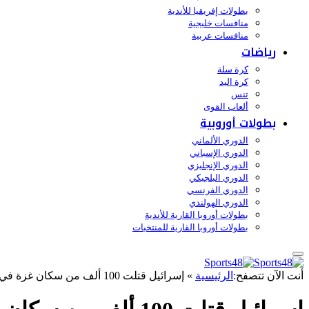
بطولات إفريقيا للأندية
منافسات خليجية
منافسات عربية
رياضات
كرة سلة
كرة اليد
تنس
ألعاب القوى
بطولات أوروبية
الدوري الألماني
الدوري الإسباني
الدوري الإنجليزي
الدوري البلجيكي
الدوري الفرنسي
الدوري الهولندي
بطولات أوروبا القارية للأندية
بطولات أوروبا القارية للمنتخبات
أنت الآن تتصفح:
الرئيسية
»
إسرائيل قتلت 100 ألف من سكان غزة في حربها الأكثر دموية – اليوم 24