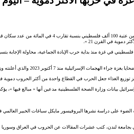
قالت صحيفة « هآرتس » العبرية، الجمعة، إن حصيلة الضحايا اقت
ير لها تساءلت الصحيفة عما إذا كانت إسرائيل قتلت 100 ألف فلسطيني في غزة منذ بداية حرب الإبادة ا
والذي أعلنته وزارة الصحة الفلسطينية، « أقل من الحجم الحقيقي للأزمة ».
اكز توزيع الغذاء جعل الحرب في القطاع واحدة من أكثر الحروب دموية ف
 بيانات وزارة الصحة الفلسطينية مدعين أنها « مبالغ فيها »، يؤكد خ
الضوء على دراسة نشرها البروفيسور مايكل سباغات الخبير العالمي في 
ي بجامعة لندن، كتب عشرات المقالات عن الحروب في العراق وسوريا