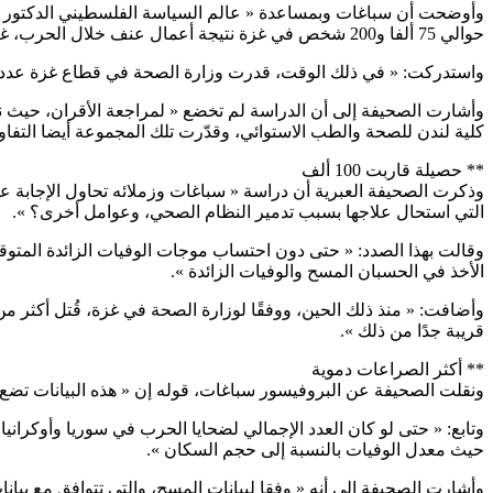
حوالي 75 ألفا و200 شخص في غزة نتيجة أعمال عنف خلال الحرب، غالبيتهم العظمى بسبب الذخائر الإسرائيلية ».
واستدركت: « في ذلك الوقت، قدرت وزارة الصحة في قطاع غزة عدد القتلى منذ بداية الحرب بـ 45 ألفا و660 قتيلا، وبعبارة أخرى، قللت بيانات وزارة
وأشارت الصحيفة إلى أن الدراسة لم تخضع « لمراجعة الأقران، حيث نش
كلية لندن للصحة والطب الاستوائي، وقدّرت تلك المجموعة أيضا التفاوت بين بيان
** حصيلة قاربت 100 ألف
وذكرت الصحيفة العبرية أن دراسة « سباغات وزملائه تحاول الإجابة عن 
التي استحال علاجها بسبب تدمير النظام الصحي، وعوامل أخرى؟ ».
الأخذ في الحسبان المسح والوفيات الزائدة ».
قريبة جدًا من ذلك ».
** أكثر الصراعات دموية
ونقلت الصحيفة عن البروفيسور سباغات، قوله إن « هذه البيانات تض
وتابع: « حتى لو كان العدد الإجمالي لضحايا الحرب في سوريا وأوكراني
حيث معدل الوفيات بالنسبة إلى حجم السكان ».