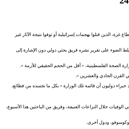
ربت من عتبة 100 ألف فلسطيني بنسبة تقارب 4 في المائة من عدد سكان قطاع غزة، الذين قتلوا بهجمات إسرائيلية أو توفوا نتيجة الآثار غير
لجماعية، محاولة الإجابة بتسيلط الضوء على تقرير نشره فريق بحثي دولي دون الإشارة إلى
ي القرن الحادي والعشرين ».
براء دوليون أن قائمة تلك الوزارة « بكل ما تجسده من فظائع،
الوفيات خلال النزاعات العنيفة، وفريق من الباحثين هذا الأسبوع،
 وكوسوفو، ودول أخرى.