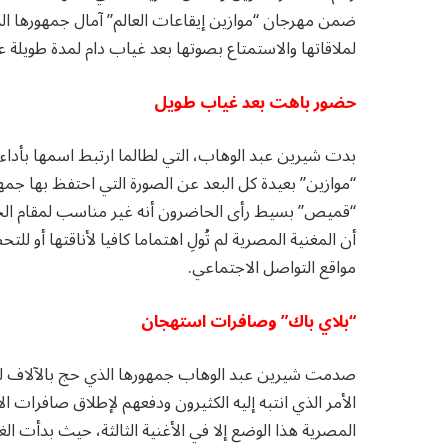
ضمن مهرجان “موازين إيقاعات العالم” آمال جمهورها الذ
لملاقاتها والاستمتاع بصوتها بعد غياب دام لمدة طويلة ع
حضور باهت بعد غياب طويل
بدت شيرين عبد الوهاب، التي لطالما ارتبط اسمها بأدا
“موازين” بعيدة كل البعد عن الصورة التي احتفظ بها جمهو
“قميص” بسيط رأى الحاضرون أنه غير مناسب لمقام الحف
أن المغنية المصرية لم تُولِ اهتماما كافيا لأناقتها أو 
مواقع التواصل الاجتماعي.
“بلاي باك” وصافرات استهجان
صدمت شيرين عبد الوهاب جمهورها الذي حج بالآلاف للاست
الأمر الذي انتبه إليه الكثيرون ودفعهم لإطلاق صافرات ال
المصرية هذا الوضع إلا في الأغنية الثالثة، حيث بدأت الغن