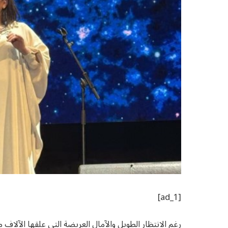
[ad_1]
رغم الانتظار الطويل والآمال العريضة التي علقها الآلا