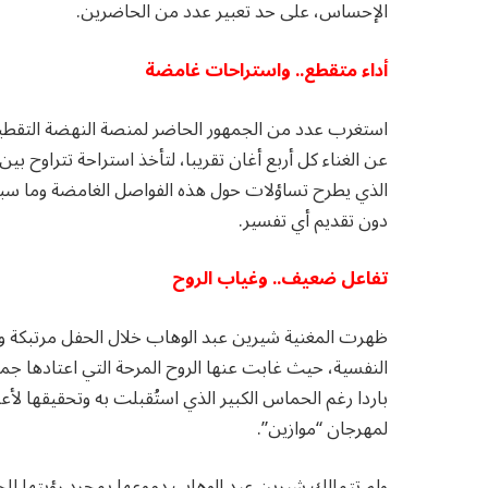
الإحساس، على حد تعبير عدد من الحاضرين.
أداء متقطع.. واستراحات غامضة
استغرب عدد من الجمهور الحاضر لمنصة النهضة التقطي
الذي يطرح تساؤلات حول هذه الفواصل الغامضة وما سبب
دون تقديم أي تفسير.
تفاعل ضعيف.. وغياب الروح
ظهرت المغنية شيرين عبد الوهاب خلال الحفل مرتبكة ومشت
النفسية، حيث غابت عنها الروح المرحة التي اعتادها جم
باردا رغم الحماس الكبير الذي استُقبلت به وتحقيقها 
لمهرجان “موازين”.
ولم تتمالك شيرين عبد الوهاب دموعها بمجرد رؤيتها للج