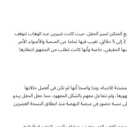
ع المتكرر لسير الحفل، حيث كانت شيرين عبد الوهاب تتوقف
عن الغناء كل أربع أغان تقريبا، لتأخذ استراحة تتراوح بين 2 إلى 5 دقائق، تغيب فيها تماما عن المنصة والأضواء، الأمر
ها الحقيقي، خاصة وأنها كانت تطلب من الجمهور انتظارها
تة الانتباه، وبدا واضحا أنها لم تكن في أفضل حالاتها
هورها، ولم تتفاعل معهم بالشكل المعهود، مما جعل الحفل يبدو
لأعلى نسبة حضور في منصة النهضة منذ انطلاق النسخة العشرين
مهور الغفير الذي حج من مختلف المدن المغربية والخارج،