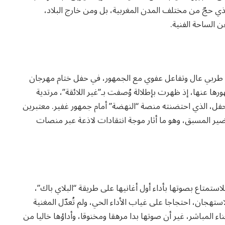
ي حجّ من مختلف المدن المغربية، بل ومن خارج البلاد،
ن الساحة الفنية.
ء طربي عال وتفاعل عفوي مع الجمهور، في حفل ختام مهرجان
رها عنها، إذ ظهرت بإطلالة وُصفت بـ”غير اللائقة”، مرتدية
ل، الذي احتضنته منصة “النهضة” أمام جمهور غفير. معتبرين
للتحضير المسبق، وهو ما أثار موجة انتقادات لاذعة عبر منصات
متاع بصوتها بأداء أول أغانيها على طريقة “البلاي باك”،
استهجان، احتجاجا على غياب الأداء الحي، ولم تُعدّل المغنية
اء المباشر، غير أن صوتها بدا مرهقا ومخنوقا، وأداؤها خاليا من