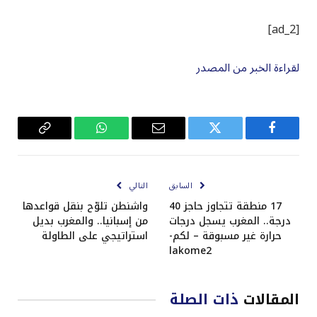
[ad_2]
لقراءة الخبر من المصدر
فيسبوك
تويتر
البريد
واتساب
Copy
الإلكتروني
Link
السابق
التالي
17 منطقة تتجاوز حاجز 40
واشنطن تلوّح بنقل قواعدها
درجة.. المغرب يسجل درجات
من إسبانيا.. والمغرب بديل
حرارة غير مسبوقة – لكم-
استراتيجي على الطاولة
lakome2
المقالات
ذات الصلة