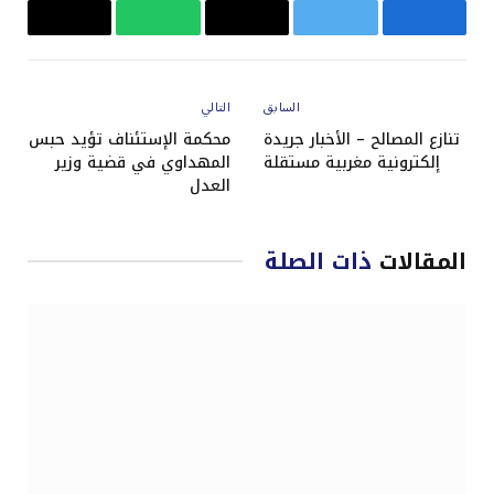
فيسبوك
تويتر
البريد
واتساب
Copy
الإلكتروني
Link
السابق
التالي
تنازع المصالح – الأخبار جريدة
محكمة الإستئناف تؤيد حبس
إلكترونية مغربية مستقلة
المهداوي في قضية وزير
العدل
المقالات
ذات الصلة