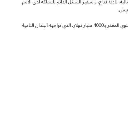
ية، نادية فتاح، والسفير الممثل الدائم للمملكة لدى الأمم
يعيش.
ويهدف هذا المؤتمر إلى بلورة حلول عملية لسد العجز السنوي المقدر بـ4000 مليار دولار، الذي تواجهه البلدان النامية