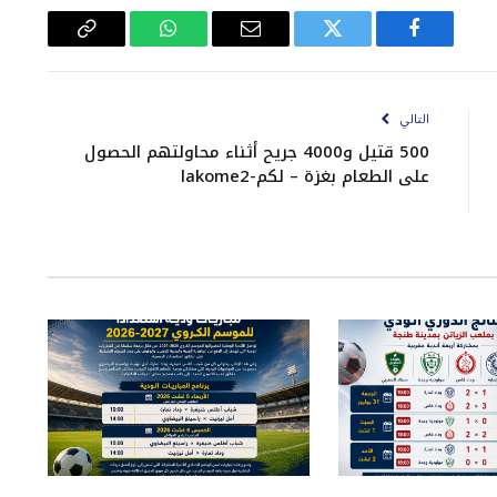
فيسبوك
تويتر
البريد
واتساب
Copy
الإلكتروني
Link
التالي
500 قتيل و4000 جريح أثناء محاولتهم الحصول
على الطعام بغزة – لكم-lakome2