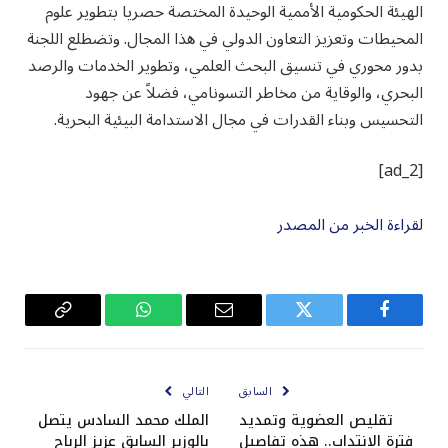
الهيئة الحكومية الأممية الوحيدة المختصة حصريا بتطوير علوم
المحيطات وتعزيز التعاون الدولي في هذا المجال. وتضطلع اللجنة
بدور محوري في تنسيق البحث العلمي، وتطوير الخدمات والرصد
البحري، والوقاية من مخاطر التسونامي، فضلاً عن جهود
التحسيس وبناء القدرات في مجال الاستدامة البيئية البحرية.
[ad_2]
لقراءة الخبر من المصدر
فيسبوك
تويتر
البريد
واتساب
Copy
الإلكتروني
Link
السابق
التالي
تقليص العضوية وتمديد
الملك محمد السادس يتصل
فترة الانتداب.. هذه تفاصيل
بالوزير السابق عزيز الرباح