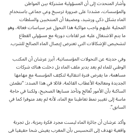
وأشار المتحدث إلى أن المسؤولية مشتركة بين المواطن
والمؤسسات، مشددا على ضرورة ترسيخ وعي جماعي باستخدام
الماء بشكل ذكي ورشيد، ومضيفا أن المنتخبين والسلطات
المحلية عليهم واجب مواكبة هذا التحول عبر سياسات فعالة، وهو
ما يتم الاشتغال عليه عبر لقاءات دورية مع مسؤولي القطاع
لتشخيص الإشكالات التي تعترض إيصال الماء الصالح للشرب.
وفي حديثه عن التحولات المؤسساتية، أبرز عرشان أن المكتب
الوطني للماء لم يعد يدبر ملف الماء بل دخلت هناك شركات
مساهمة، ما يفرض فترة انتقالية لتكيّف المؤسسة مع مهامها
الجديدة ومعالجة الأعطاب القائمة، قائلا في هذا الصدد: “نطمئن
الساكنة بأن الأمور تُعالج وتأخذ مسارها الصحيح، ولكننا في حاجة
ماسة إلى تغيير نمط تعاطينا مع الماء، لأنه لم يعد متوفرا كما في
السابق”.
وأكد عرشان أن جائزة الماء ليست مجرد فكرة رمزية، بل تجربة
واقعية تهدف إلى التحسيس بأن المغرب يعيش شحا حقيقيا في