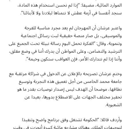
الموارد المائية، مضيفا: “إذا لم نحسن استخدام هذه المادة،
سنجد أنفسنا في أزمة عطش لا نتمناها لبلادنا ولا لأبنائنا”.
واعتبر عرشان أن المهرجان لم يعد مجرد مناسبة للفرجة
والموسيقى، بل صار منصة حقيقية لبث رسائل اجتماعية
وتنموية، وقال: “الفكرة تحمل اليوم رسالة نبيلة تحث الجميع على
الترشيد والتضامن، وعلى المواطن أن يدرك أننا في وضع مقلق،
وأننا إذا لم نتدارك الأمر، فإن العواقب ستكون وخيمة”.
وختم عرشان تصريحه بالإعلان عن الدخول في شراكة مرتقبة مع
جامعة محمد الخامس من أجل تعميق هذه التجربة وتوسيع
نطاقها، موضحا أن الهدف ليس إصدار توصيات بقدر ما هو
تحفيز مختلف الجهات على الاضطلاع بدورها، بعيدا عن
الشعبوية.
وأردف قائلا: “الحكومة تشتغل وفق برنامج واضح وتنفيذا
لتوجيهات الملك، وهناك مشاريع مائية كبيرة أنجزت في وقت