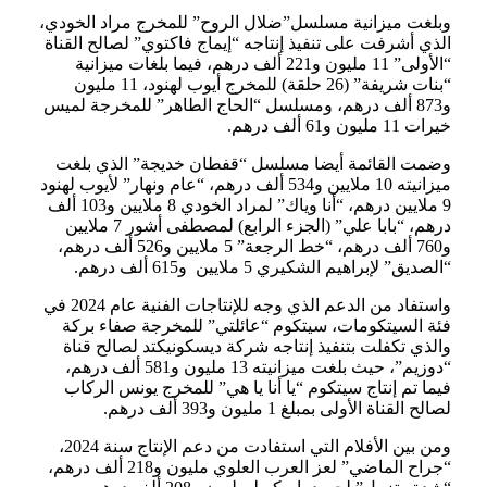
وبلغت ميزانية مسلسل”ضلال الروح” للمخرج مراد الخودي،
الذي أشرفت على تنفيذ إنتاجه “إيماج فاكتوي” لصالح القناة
“الأولى” 11 مليون و221 ألف درهم، فيما بلغات ميزانية
“بنات شريفة” (26 حلقة) للمخرج أيوب لهنود، 11 مليون
و873 ألف درهم، ومسلسل “الحاج الطاهر” للمخرجة لميس
خيرات 11 مليون و61 ألف درهم.
وضمت القائمة أيضا مسلسل “قفطان خديجة” الذي بلغت
ميزانيته 10 ملايين و534 ألف درهم، “عام ونهار” لأيوب لهنود
9 ملايين درهم، “أنا وياك” لمراد الخودي 8 ملايين و103 ألف
درهم، “بابا علي” (الجزء الرابع) لمصطفى أشور 7 ملايين
و760 ألف درهم، “خط الرجعة” 5 ملايين و526 ألف درهم،
“الصديق” لإبراهيم الشكيري 5 ملايين و615 ألف درهم.
واستفاد من الدعم الذي وجه للإنتاجات الفنية عام 2024 في
فئة السيتكومات، سيتكوم “عائلتي” للمخرجة صفاء بركة
والذي تكفلت بتنفيذ إنتاجه شركة ديسكونيكتد لصالح قناة
“دوزيم”، حيث بلغت ميزانيته 13 مليون و581 ألف درهم،
فيما تم إنتاج سيتكوم “يا أنا يا هي” للمخرج يونس الركاب
لصالح القناة الأولى بمبلغ 1 مليون و393 ألف درهم.
ومن بين الأفلام التي استفادت من دعم الإنتاج سنة 2024،
“جراح الماضي” لعز العرب العلوي مليون و218 ألف درهم،