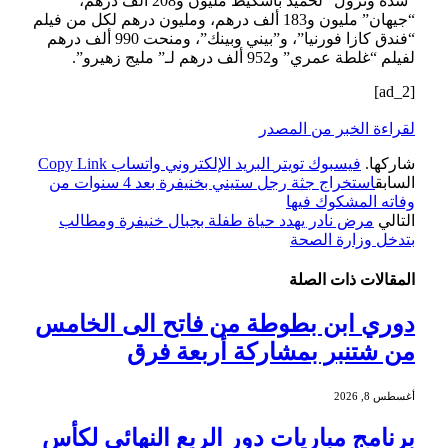
“شدة وتزول” لحميد باسكيط مليون و208 ألف درهم،
“جيهان” مليون و183 ألف درهم، ومليون درهم لكل من فيلم
“فندق كازا فورنيا”، و”بيني وبينك”، ومنحت 990 ألف درهم
لفيلم “غلطة عمري” و952 ألف درهم لـ” مليج زهيرو”.
[ad_2]
لقراءة الخبر من المصدر
شاركها.
فيسبوك
تويتر
البريد الإلكتروني
واتساب
Copy Link
السابق
استخراج جثة رجل ستيني بخنيفرة بعد 4 سنوات من
وفاته المشكوك فيها
التالي
مرض نادر يهدد حياة طفلة بجبال خنيفرة ومطالب
بتدخل وزارة الصحة
المقالات
ذات الصلة
دوري ابن بطوطة من فاتح الى الخامس
من شتنبر بمشاركة أربعة فرق
أغسطس 8, 2026
برنامج مباريات دور الربع النهائي لكأس