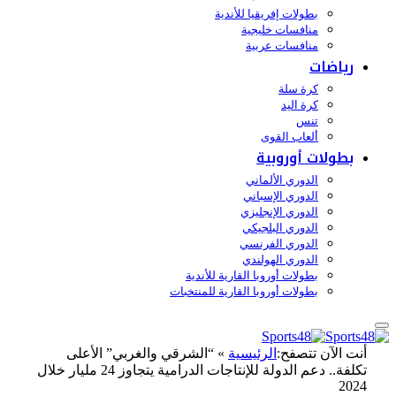
بطولات إفريقيا للأندية
منافسات خليجية
منافسات عربية
رياضات
كرة سلة
كرة اليد
تنس
ألعاب القوى
بطولات أوروبية
الدوري الألماني
الدوري الإسباني
الدوري الإنجليزي
الدوري البلجيكي
الدوري الفرنسي
الدوري الهولندي
بطولات أوروبا القارية للأندية
بطولات أوروبا القارية للمنتخبات
أنت الآن تتصفح:
الرئيسية
»
“الشرقي والغربي” الأعلى
تكلفة.. دعم الدولة للإنتاجات الدرامية يتجاوز 24 مليار خلال
2024