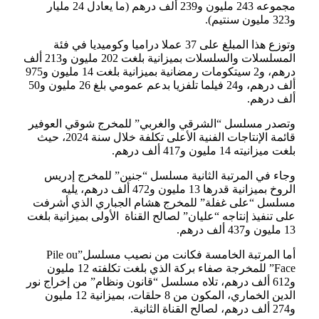
مجموعه 243 مليون و239 ألف درهم (ما يعادل 24 مليار
و323 مليون سنتيم).
وتوزع هذا المبلغ على 37 عملا دراميا وكوميديا في فئة
المسلسلات والسلسلات بميزانية بلغت 202 مليون و213 ألف
درهم، و2 سيتكومات رمضانية بميزانية بلغت 14 مليون و975
ألف درهم، و24 فيلما تلفزيا بدعم عمومي بلغ 26 مليون و50
ألف درهم.
وتصدر مسلسل “الشرقي والغربي” للمخرج شوقي العوفير
قائمة الإنتاجات الفنية الأعلى تكلفة خلال سنة 2024، حيث
بلغت ميزانيته 14 مليون و417 ألف درهم.
وجاء في المرتبة الثانية مسلسل “جنين” للمخرج إدريس
الروخ بميزانية قدرها 13 مليون و472 ألف درهم، يليه
مسلسل “على غفلة” للمخرج هشام الجباري الذي أشرفت
على تنفيذ إنتاجه “عليان” لصالح القناة الأولى بميزانية بلغت
13 مليون و437 ألف درهم.
أما المرتبة الخامسة فكانت من نصيب مسلسل”Pile ou
Face” للمخرجة صفاء بركة الذي بلغت تكلفته 12 مليون
و612 ألف درهم، تلاه مسلسل “قانون ونظام” من إخراج نور
الدين الخماري، المكون من 8 حلقات، بميزانية 12 مليون
و274 ألف درهم، لصالح القناة الثانية.