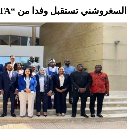
السغروشني تستقبل وفدا من “CAITA”