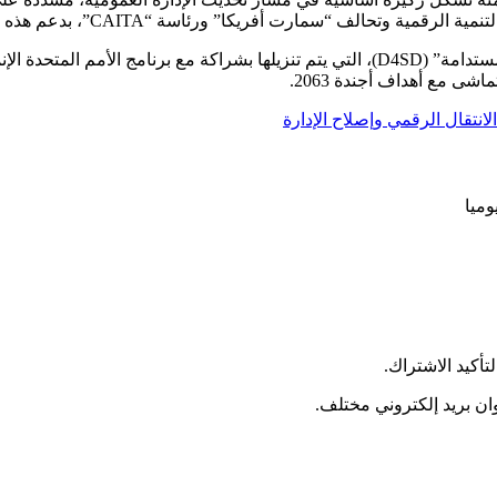
اسة “CAITA”، بدعم هذه الدينامية وتسريع وتيرتها بما يفضي إلى نتائج ملموسة.
وسلطت السغروشني الضوء على مبادرة “الرقمنة من أجل التنمية المستدامة” (D4SD)، التي يتم 
 مع أهداف أجندة 2063.
لانتقال الرقمي وإصلاح الإدارة
وميا
تأكيد الاشتراك.
وان بريد إلكتروني مختلف.