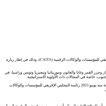
استقبلت أمل الفلاح السغروشني، وزيرة الانتقال الرقمي وإصلاح الإدارة، اليوم الجمعة بالرباط، وفدا رفيع المستوى من أعضاء المجلس الإفريقي للمؤسسات والوكالات الرقمية (CAITA)، وذلك في إطار زيارة
وجزر القمر وغانا والغابون وموريتانيا ونيجيريا وتونس وزامبيا، في
نوب، خاصة في المجالات ذات الأولوية الاستراتيجية.
وأكد البلاغ ذاته، توصلت به هسبريس، أن هذه المبادرة تندرج ضمن الدينامية التي يقودها المغرب في هذا المجال؛ إذ تتولى وكالة التنمية الرقمية منذ يونيو 2023 رئاسة المجلس الإفريقي للمؤسسات والوكالات
.
أن “إصلاح الإدارة لا يمكن أن يتم من دون رقمنة، والرقمنة لا يمكن