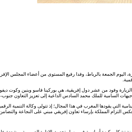
مية.
لزيارة وفود من عشر دول إفريقية، هي بوركينا فاسو وبنين وكوت ديفوار 
جيهات السامية للملك محمد السادس الداعية إلى تعزيز التعاون جنوب-ج
يعكس التزام المملكة بإرساء تعاون إفريقي مبني على النجاعة والتضامن
رقمنة تشكل ركيزة أساسية في مسار تحديث الإدارة العمومية، مشددة على 