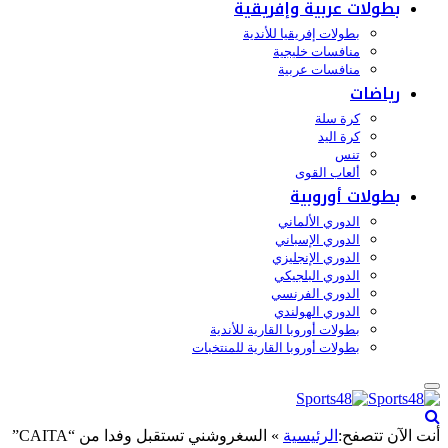
بطولات عربية وإفريقية
بطولات إفريقيا للأندية
منافسات خليجية
منافسات عربية
رياضات
كرة سلة
كرة اليد
تنس
ألعاب القوى
بطولات أوروبية
الدوري الألماني
الدوري الإسباني
الدوري الإنجليزي
الدوري البلجيكي
الدوري الفرنسي
الدوري الهولندي
بطولات أوروبا القارية للأندية
بطولات أوروبا القارية للمنتخبات
أنت الآن تتصفح:
الرئيسية
»
السغروشني تستقبل وفدا من “CAITA”