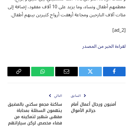
معظمهم أطفال ونساء، وما يزيد على 10 آلاف مفقود، إضافة إلى
مئات آلاف النازحين ومجاعة أزهقت أرواح كثيرين بينهم أطفال.
[ad_2]
لقراءة الخبر من المصدر
فيسبوك
تويتر
البريد
واتساب
Copy
الإلكتروني
Link
السابق
التالي
أمنيون ورجال أعمال أمام
ساكنة مجمع سكني بالمضيق
جرائم الأموال
يتهمون السطلة بمحاباة
مقهى شهير لتمكينه من
فضاء مخصص لركن سياراتهم