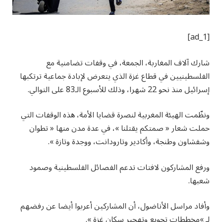
[ad_1]
شارك آلاف المغاربة، الجمعة، في وقفات تضامنية مع
الفلسطينيين في قطاع غزة الذي يتعرض لإبادة جماعية ترتكبها
إسرائيل منذ نحو 22 شهرا، وذلك للأسبوع الـ83 على التوالي.
ونظّمت الهيئة المغربية لنصرة قضايا الأمة، هذه الوقفات التي
حملت شعار « صمتكم يقتلنا »، في عدة مدن منها « تطوان
وشفشاون وطنجة، وأكادير وتارودانت، ووجدة وتازة ».
ورفع المشاركون لافتات تدعم الفصائل الفلسطينية وصمود
شعبها.
وأفاد مراسل الأناضول، أن المشاركين أعربوا أيضا عن رفضهم
لـ »مخططات تجويع وتهجير سكان غزة ».