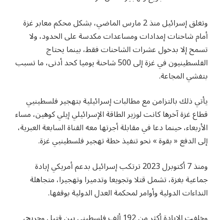
وتغلق إسرائيل منذ 2 مارس الماضي، بشكل محكم معابر غزة
أمام شاحنات إمدادات ومساعدات مكدسة على الحدود، ولا
تسمح إلا بدخول عشرات الشاحنات فقط، بينما يحتاج
الفلسطينيون في غزة إلى 500 شاحنة يوميا كحد أدنى، ما تسبب
بتفشي المجاعة.
يأتي ذلك بالتزامن مع مطالبات إسرائيلية بتهجير فلسطينيي
قطاع غزة آخرها كانت لوزير الطاقة الإسرائيلي إيلي كوهين، مساء
الأربعاء، حينما دعا في مقابلة أجرتها معه القناة السابعة العبرية،
إلى الدفع « بقوة » نحو تنفيذ خطة تهجير فلسطينيي غزة.
ومنذ 7 أكتوبرل 2023 ترتكب إسرائيل بدعم أمريكي إبادة
جماعية بغزة، تشمل قتلا وتجويعا وتدميرا وتهجيرا، متجاهلة
النداءات الدولية وأوامر لمحكمة العدل الدولية بوقفها.
وخلفت الإبادة أكثر من 192 ألف فلسطيني بين قتيل وجريح،