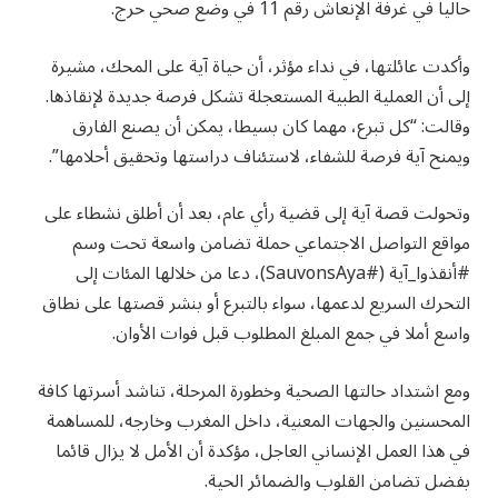
حاليا في غرفة الإنعاش رقم 11 في وضع صحي حرج.
وأكدت عائلتها، في نداء مؤثر، أن حياة آية على المحك، مشيرة
إلى أن العملية الطبية المستعجلة تشكل فرصة جديدة لإنقاذها.
وقالت: “كل تبرع، مهما كان بسيطا، يمكن أن يصنع الفارق
ويمنح آية فرصة للشفاء، لاستئناف دراستها وتحقيق أحلامها”.
وتحولت قصة آية إلى قضية رأي عام، بعد أن أطلق نشطاء على
مواقع التواصل الاجتماعي حملة تضامن واسعة تحت وسم
#أنقذوا_آية (#SauvonsAya)، دعا من خلالها المئات إلى
التحرك السريع لدعمها، سواء بالتبرع أو بنشر قصتها على نطاق
واسع أملا في جمع المبلغ المطلوب قبل فوات الأوان.
ومع اشتداد حالتها الصحية وخطورة المرحلة، تناشد أسرتها كافة
المحسنين والجهات المعنية، داخل المغرب وخارجه، للمساهمة
في هذا العمل الإنساني العاجل، مؤكدة أن الأمل لا يزال قائما
بفضل تضامن القلوب والضمائر الحية.