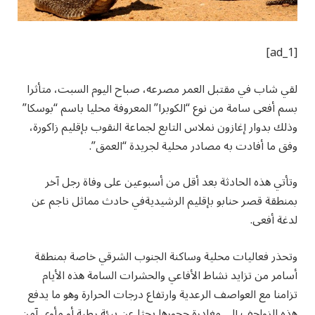
[ad_1]
لقي شاب في مقتبل العمر مصرعه، صباح اليوم السبت، متأثرا
بسم أفعى سامة من نوع “الكوبرا” المعروفة محليا باسم “بوسكا”
وذلك بدوار إغازون نملاس التابع لجماعة النقوب بإقليم زاكورة،
وفق ما أفادت به مصادر محلية لجريدة “العمق”.
وتأتي هذه الحادثة بعد أقل من أسبوعين على وفاة رجل آخر
بمنطقة قصر حنابو بإقليم الرشيديةفي حادث مماثل ناجم عن
لدغة أفعى.
وتحذر فعاليات محلية وساكنة الجنوب الشرقي خاصة بمنطقة
أسامر من تزايد نشاط الأفاعي والحشرات السامة هذه الأيام
تزامنا مع العواصف الرعدية وارتفاع درجات الحرارة وهو ما يدفع
هذه الزواحف إلى مغادرة جحورها بحثا عن بيئة رطبة أو مأوى آمن.