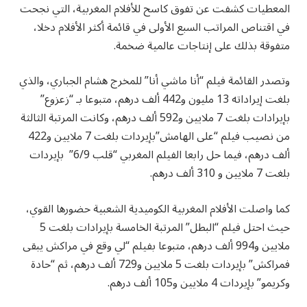
المعطيات كشفت عن تفوق كاسح للأفلام المغربية، التي نجحت
في اقتناص المراتب السبع الأولى في قائمة أكثر الأفلام دخلا،
متفوقة بذلك على إنتاجات عالمية ضخمة.
وتصدر القائمة فيلم “أنا ماشي أنا” للمخرج هشام الجباري، والذي
بلغت إيراداته 13 مليون و442 ألف درهم، متبوعا بـ “زعزوع”
بإيرادات بلغت 7 ملايين و592 ألف درهم، وكانت المرتبة الثالثة
من نصيب فيلم “على الهامش”بإيردات بلغت 7 ملايين و422
ألف درهم، فيما حل رابعا الفيلم المغربي “قلب 6/9” بإيردات
بلغت 7 ملايين و 310 ألف درهم.
كما واصلت الأفلام المغربية الكوميدية الشعبية حضورها القوي،
حيث احتل فيلم “البطل” المرتبة الخامسة بإيرادات بلغت 5
ملايين و994 ألف درهم، متبوعا بفيلم “لي وقع في مراكش يبقى
فمراكش” بإيردات بلغت 5 ملايين و729 ألف درهم، ثم “حادة
وكريمو” بإيردات 4 ملايين و105 ألف درهم.