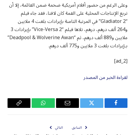
وعلى الرغم من حضور أفلام أمريكية ضخمة ضمن القائمة، إلا أن
تربع الإنتاجات المحلية على القمة كان لافتا، فقد جاء فيلم
“Gladiator 2” في المرتبة الثامنة بإيرادات بلغت 4 ملايين
و264 ألف درهم، درهم، تلاها فيلم “Vice-Versa 2” بإيرادات 3
ملايين و889 ألف درهم، ثم “Deadpool & Wolverine Awan”
بـإيرادات بلغت 3 ملايين و775 ألف درهم.
[ad_2]
لقراءة الخبر من المصدر
فيسبوك
تويتر
البريد
واتساب
Copy
الإلكتروني
Link
السابق
التالي