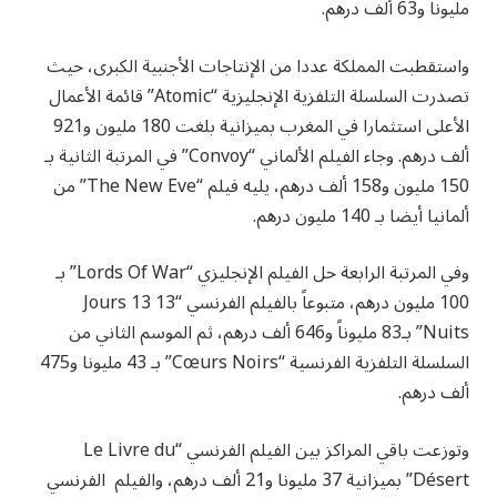
مليونا و63 ألف درهم.
واستقطبت المملكة عددا من الإنتاجات الأجنبية الكبرى، حيث
تصدرت السلسلة التلفزية الإنجليزية “Atomic” قائمة الأعمال
الأعلى استثمارا في المغرب بميزانية بلغت 180 مليون و921
ألف درهم. وجاء الفيلم الألماني “Convoy” في المرتبة الثانية بـ
150 مليون و158 ألف درهم، يليه فيلم “The New Eve” من
ألمانيا أيضا بـ 140 مليون درهم.
وفي المرتبة الرابعة حل الفيلم الإنجليزي “Lords Of War” بـ
100 مليون درهم، متبوعاً بالفيلم الفرنسي “13 Jours 13
Nuits” بـ83 مليوناً و646 ألف درهم، ثم الموسم الثاني من
السلسلة التلفزية الفرنسية “Cœurs Noirs” بـ 43 مليونا و475
ألف درهم.
وتوزعت باقي المراكز بين الفيلم الفرنسي “Le Livre du
Désert” بميزانية 37 مليونا و21 ألف درهم، والفيلم الفرنسي