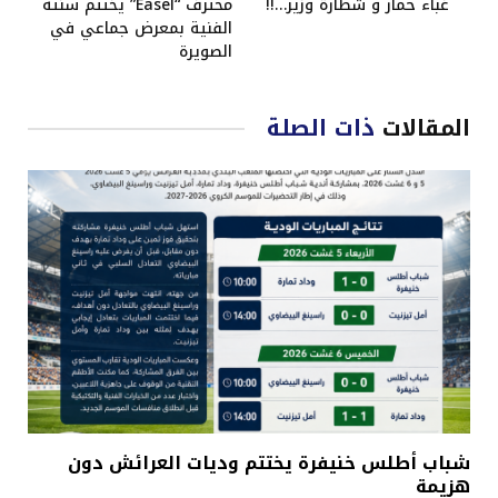
غباء حمار و شطارة وزير…!!
محترف “Easel” يختتم سنته
الفنية بمعرض جماعي في
الصويرة
المقالات
ذات الصلة
شباب أطلس خنيفرة يختتم وديات العرائش دون
هزيمة