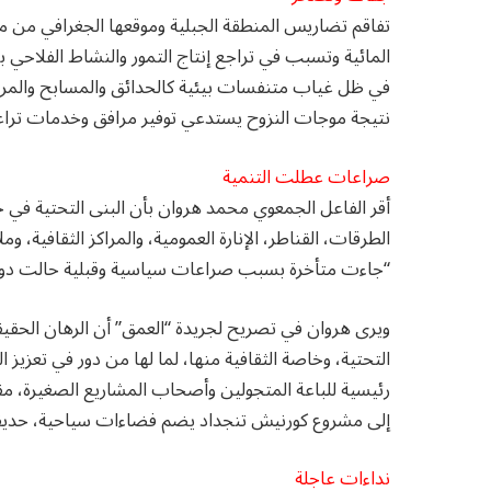
تفاقم تضاريس المنطقة الجبلية وموقعها الجغرافي من معا
المائية وتسبب في تراجع إنتاج التمور والنشاط الفلاحي 
في ظل غياب متنفسات بيئية كالحدائق والمسابح والمراكز
نتيجة موجات النزوح يستدعي توفير مرافق وخدمات تراعي
صراعات عطلت التنمية
أقر الفاعل الجمعوي محمد هروان بأن البنى التحتية في 
الطرقات، القناطر، الإنارة العمومية، والمراكز الثقافية، و
“جاءت متأخرة بسبب صراعات سياسية وقبلية حالت دون تق
ويرى هروان في تصريح لجريدة “العمق” أن الرهان الحق
التحتية، وخاصة الثقافية منها، لما لها من دور في تعزيز 
رئيسية للباعة المتجولين وأصحاب المشاريع الصغيرة، مق
إلى مشروع كورنيش تنجداد يضم فضاءات سياحية، حديقة 
نداءات عاجلة