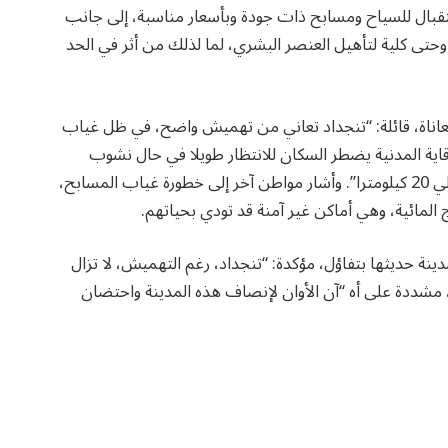
بال للسياح ومسابح ذات جودة وبأسعار مناسبة، إلى جانب
حتى كلية لتأهيل العنصر البشري، لما لذلك من أثر في الحد
اناة، قائلة: “تنجداد تعاني من تهميش واضح، في ظل غياب
قاية المدنية يضطر السكان للانتظار طويلا في حال نشوب
حرائق، حتى تأتي فرق الإطفاء من كلميمة التي تبعد حوالي 20 كيلومترا”. وأشار مواطن آخر إلى خطورة غياب المسابح،
 المائية، وهي أماكن غير آمنة قد تودي بحياتهم.
ينة حديثها بتفاؤل، مؤكدة: “تنجداد، رغم التهميش، لا تزال
، مشددة على أه “آن الأوان لإنصاف هذه المدينة واحتضان