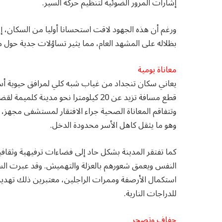
إشارات المرور الضوئية لتنظيم حركة السير.
ورغم أن هذه الجهود لاقت استحسانا أوليا من السكان، إل
بظلاله على المشهد العام، مما يثير تساؤلات جدية حول 
معاناة يومية
يعاني سكان تنجداد من غياب شبه كلي لمرافق حيوية أسا
قطع مسافة تزيد عن 20 كيلومترا نحو مد
وتتفاقم المعاناة الصحية جراء الافتقار لمستشفى مجهز،
وهو ما يثقل كاهل الأسر محدودة الدخل.
كما تفتقر المدينة بشكل حاد إلى فضاءات ترفيهية وثقاف
النفس ويعمق شعورهم بالعزلة والتهميش. وقد عبرت السا
استكمال الأرصفة وممرات الراجلين، معتبرين ذلك تهديدا
للدراجات النارية.
جفاف وتصحر