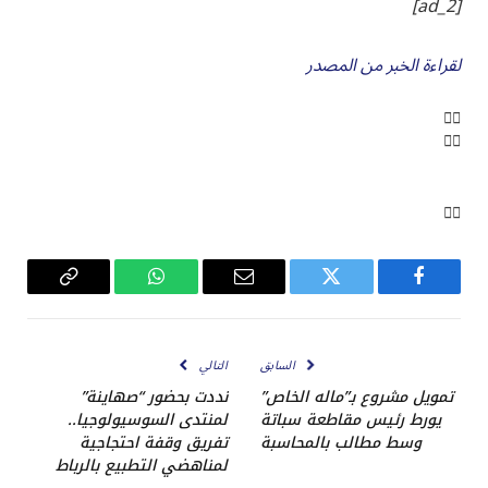
[ad_2]
لقراءة الخبر من المصدر
فيسبوك
تويتر
البريد
واتساب
Copy
الإلكتروني
Link
السابق
التالي
تمويل مشروع بـ”ماله الخاص”
نددت بحضور “صهاينة”
يورط رئيس مقاطعة سباتة
لمنتدى السوسيولوجيا..
وسط مطالب بالمحاسبة
تفريق وقفة احتجاجية
لمناهضي التطبيع بالرباط