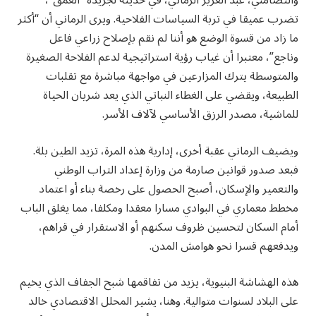
والتضامني، عبد العزيز الرماني، في حديثه لجريدة “العمق”،
تضرب عميقا في تربة السياسات الفلاحية. ويرى الرماني أن “أكثر
ما زاد من قسوة الوضع هو أننا لم نقم بإصلاح زراعي فاعل
وناجع”، معتبرا أن غياب رؤية استراتيجية لدعم الفلاحة الصغيرة
والمتوسطة يترك المزارعين في مواجهة مباشرة مع تقلبات
الطبيعة، ويقضي على الغطاء النباتي الذي يعد شريان الحياة
للماشية، مصدر الرزق الأساسي لآلاف الأسر.
ويضيف الرماني عقبة أخرى، إدارية هذه المرة، تزيد الطين بلة.
فبعد صدور قوانين صارمة من وزارة إعداد التراب الوطني
والتعمير والإسكان، أصبح الحصول على رخصة بناء أو اعتماد
مخطط معماري في البوادي مسارا معقدا ومكلفا، مما يغلق الباب
أمام السكان لتحسين ظروف سكنهم أو الاستقرار في قراهم،
ويدفعهم قسرا نحو هوامش المدن.
هذه الهشاشة البنيوية، يزيد من تفاقمها شبح الجفاف الذي يخيم
على البلاد لسنوات متوالية. وهنا، يشير المحلل الاقتصادي خالد