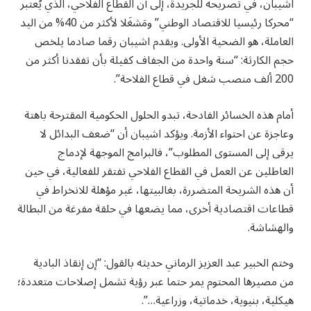
اشيبان، في تصريحه للجريدة، إلى أن القطاع الفلاحي، الذي يُعتبر
“محركا رئيسيا للاقتصاد الوطني” ومَشغَلا لأكثر من 40% من اليد
العاملة، هو الضحية الأولى. ويقدم اشيبان رقما صادما يلخص
حجم الكارثة: “سنة واحدة من الجفاف كفيلة بأن تفقدنا أكثر من
200 ألف منصب شغل في قطاع الفلاحة”.
أمام هذه الخسائر الفادحة، تبدو الحلول الحكومية المقترحة باهتة
وعاجزة عن احتواء الأزمة. ويؤكد اشيبان أن “ضعف البدائل لا
يرقى إلى المستوى المطلوب”، فالبرامج الموجهة لإدماج
العاطلين عن العمل في القطاع الفلاحي تفتقر للفعالية، في حين
أن هذه الشريحة المتضررة، بغالبيتها، غير مؤهلة للانخراط في
قطاعات اقتصادية أخرى، مما يضعها في حلقة مفرغة من البطالة
والهشاشة.
وختم الخبير عبد العزيز الرماني حديثه بالقول: “إن إنقاذ البادية
من مصيرها المحتوم يمر حتما عبر رؤية تشمل إصلاحات متعددة؛
هيكلية، بنيوية، خدماتية، وزراعية…”.