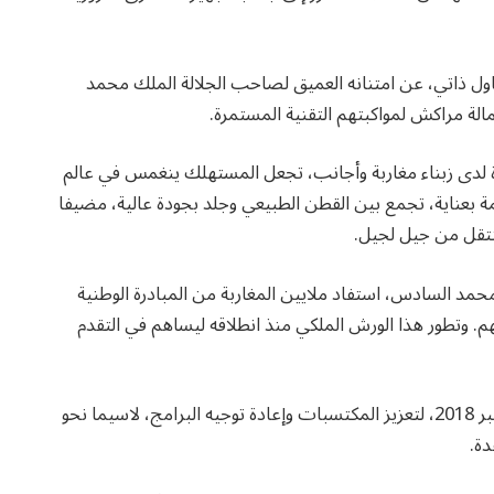
ول ذاتي، عن امتنانه العميق لصاحب الجلالة الملك محمد
لة مراكش لمواكبتهم التقنية المستمرة.
يرة لدى زبناء مغاربة وأجانب، تجعل المستهلك ينغمس في عالم
ة بعناية، تجمع بين القطن الطبيعي وجلد بجودة عالية، مضيفا
تنتقل من جيل لجيل.
جلالة الملك محمد السادس، استفاد ملايين المغاربة من المبادرة الوطنية
م. وتطور هذا الورش الملكي منذ انطلاقه ليساهم في التقدم
وجاءت المرحلة الثالثة من المبادرة، التي أطلقت في شتنبر 2018، لتعزيز المكتسبات وإعادة توجيه البرامج، لاسيما نحو
دة.