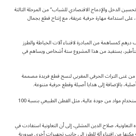
“تحسين الدخل والإدماج الاقتصادي للشباب” من المرحلة الثالثة
 على استدامة مهارة حرفية عريقة، مع إنتاج قطع بجمال
ة إجمالية تبلغ 460 ألف درهم، من ضمنها 276 ألف درهم كمساهمة من المبادرة لاقتناء آلات الخياطة والطرز
بة والتأطير، يستفيد من هذا المشروع ستة أشخاص ويساهم في
نهل تعاونية “ديكور المشلي”، التي تأسست في 2016، من غنى التراث الحرفي المغربي لنسج قطع فريدة مصممة
صلية، بالإضافة إلى هدايا أصيلة وقطع حرفية متنوعة.
وتلجأ التعاونية، الممتدة على مساحة 80 متر مربع، إلى استخدام مواد من جودة عالية، مثل القطن الطبيعي بنسبة 100
 التعاونية، صلاح الدين المشلي، إلى أن التعاونية استفادت في
رية مكنها من اقتناء آلة للطرز إلى جانب تجهيزات أخرى ضرورية