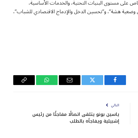
اص على مستوى البنيات التحتية، والخدمات الأساسية،
في وضعية هشة”، و”تحسين الدخل والإدماج الاقتصادي للشباب”،
فيسبوك
تويتر
البريد
واتساب
Copy
الإلكتروني
Link
التالي
ياسين بونو يتلقى اتصالًا مفاجئًا من رئيس
إشبيلية ويفاجأه بالطلب