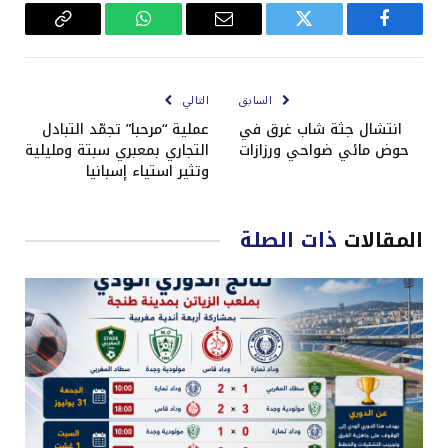
فيسبوك
تويتر
البريد
واتساب
Copy
الإلكتروني
Link
السابق
التالي
انتشال جثة شاب غرق في
عملية “مرحبا” تجمّد التبادل
حوض مائي ضواحي ورزازات
التجاري بمعبري سبتة ومليلية
وتثير استياء إسبانيا
المقالات
ذات الصلة