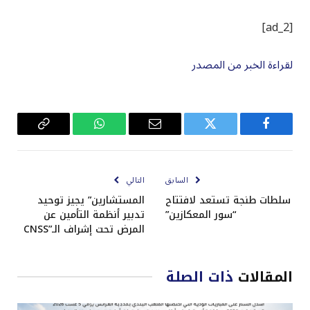
[ad_2]
لقراءة الخبر من المصدر
فيسبوك
تويتر
البريد
واتساب
Copy
الإلكتروني
Link
السابق
التالي
سلطات طنجة تستعد لافتتاح
المستشارين” يجيز توحيد
“سور المعكازين”
تدبير أنظمة التأمين عن
المرض تحت إشراف الـ”CNSS
المقالات
ذات الصلة