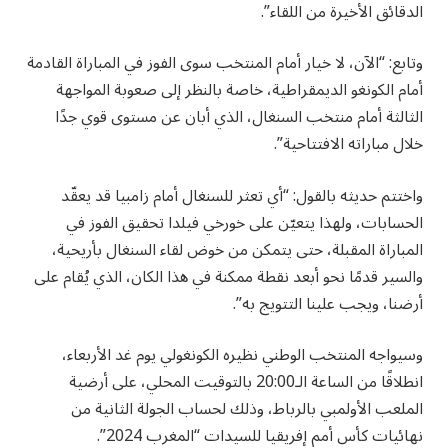
الدقائق الأخيرة من اللقاء”.
وتابع: “الآن، لا خيار أمام المنتخب سوى الفوز في المباراة القادمة
أمام الكونغو الديمقراطية، خاصة بالنظر إلى صعوبة المواجهة
الثالثة أمام منتخب السنغال، الذي أبان عن مستوى قوي جدًا
خلال مباراته الافتتاحية”.
واختتم حديثه بالقول: “أي تعثر للسنغال أمام زامبيا قد يعقّد
الحسابات، ولهذا يتعيّن على خورخي فيلدا تحقيق الفوز في
المباراة المقبلة، حتى يتمكن من خوض لقاء السنغال بأريحية،
والسير قدمًا نحو أبعد نقطة ممكنة في هذا الكان، الذي يُقام على
أرضنا، ويجب علينا التتويج به”.
وسيواجه المنتخب الوطني نظيره الكونغولي يوم غد الأربعاء،
انطلاقًا من الساعة الـ20:00 بالتوقيت المحلي، على أرضية
الملعب الأولمبي بالرباط، وذلك لحساب الجولة الثانية من
نهائيات كأس أمم إفريقيا للسيدات “المغرب 2024”.