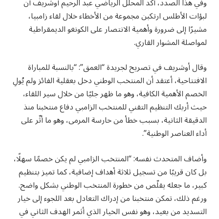
وفي هذا الصدد، أكد المحلل الرياضي عبد الرحيم أوشريف أن
لبؤات الأطلس ارتكبن مجموعة من الأخطاء خلال لقاء زامبيا،
مشيرًا إلى ضرورة وأهمية الانتصار على الكونغو الديمقراطية
لمواصلة المشوار القاري.
وقال أوشريف في تصريح لجريدة “العمق”: “بالنسبة للمباراة
الافتتاحية، أعتقد أن المنتخب الوطني دخل بعقلية الفائز ولم يُولِ
الخصم الأهمية الكافية، وهو ما ظهر جليًا من خلال سير اللقاء،
حيث أربك التنظيم التقني للمنتخب الزامبي دفاع منتخبنا منذ
الدقيقة الثانية، بسبب خطأ من حارسة المرمى، وهو ما أثّر على
أداء العناصر الوطنية”.
وأضاف المتحدث نفسه: “المنتخب الزامبي لم يكن خصمًا سهلًا،
بل كان قريبًا من تسجيل ثلاثة أهداف إضافية، كما تميز بتنظيم
كبير، ما جعله يقلّص من خطورة المنتخب الوطني بشكل واضح.
ورغم ذلك، تمكن منتخبنا من إدراك التعادل بعد اللجوء إلى خيار
التسديد من بعيد، وهو نفس الخيار الذي أثمر الهدف الثاني في