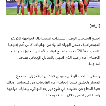
[ad_1]
اختتم المنتخب الوطني للسيدات استعداداته لمواجهة الكونغو
الديمقراطية، ضمن الجولة الثانية من نهائيات كأس أمم إفريقيا
“المغرب 2024″، حيث تطمح لبؤات الأطلس لتجاوز تعثر لقاء
الافتتاح أمام زامبيا الذي انتهى بالتعادل الإيجابي بهدفين
لمثلهما.
ويسعى الناخب الوطني خورخي فيلدا رودريغيز إلى تصحيح
المسار وتحقيق نتيجة إيجابية أمام القادمات من كينشاسا، وذلك
بغية الدفاع عن حظوظه في بلوغ دور ربع النهائي، وتدارك مواجهة
زامبيا التي اكتفى خلالها بنقطة وحيدة.