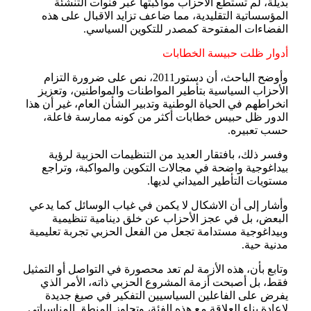
بديلة، لم تستطع الأحزاب مواكبتها عبر قنوات التنشئة
المؤسساتية التقليدية، مما ضاعف تزايد الاقبال على هذه
الفضاءات المفتوحة كمصدر للتكوين السياسي.
أدوار ظلت حبيسة الخطابات
وأوضح الباحث، أن دستور2011، نص على ضرورة التزام
الأحزاب السياسية بتأطير المواطنات والمواطنين، وتعزيز
انخراطهم في الحياة الوطنية وتدبير الشأن العام، غير أن هذا
الدور ظل حبيس خطابات أكثر من كونه ممارسة فاعلة،
حسب تعبيره.
وفسر ذلك، بافتقار العديد من التنظيمات الحزبية لرؤية
بيداغوجية واضحة في مجالات التكوين والمواكبة، وتراجع
مستويات التأطير الميداني لديها.
وأشار إلى أن الاشكال لا يكمن في غياب الوسائل كما يدعي
البعض، بل في عجز الأحزاب عن خلق دينامية تنظيمية
وبيداغوجية مستدامة تجعل من الفعل الحزبي تجربة تعليمية
مدنية حية.
وتابع بأن، هذه الأزمة لم تعد محصورة في التواصل أو التمثيل
فقط، بل أصبحت أزمة المشروع الحزبي ذاته، الأمر الذي
يفرض على الفاعلين السياسيين التفكير في صيغ جديدة
لإعادة بناء العلاقة مع هذه الفئة، وتجاوز المنطق المناسباتي