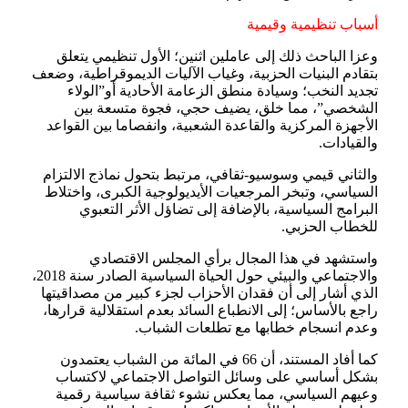
أسباب تنظيمية وقيمية
وعزا الباحث ذلك إلى عاملين اثنين؛ الأول تنظيمي يتعلق
بتقادم البنيات الحزبية، وغياب الآليات الديموقراطية، وضعف
تجديد النخب؛ وسيادة منطق الزعامة الأحادية أو”الولاء
الشخصي”، مما خلق، يضيف حجي، فجوة متسعة بين
الأجهزة المركزية والقاعدة الشعبية، وانفصاما بين القواعد
والقيادات.
والثاني قيمي وسوسيو-ثقافي، مرتبط بتحول نماذج الالتزام
السياسي، وتبخر المرجعيات الأيديولوجية الكبرى، واختلاط
البرامج السياسية، بالإضافة إلى تضاؤل الأثر التعبوي
للخطاب الحزبي.
واستشهد في هذا المجال برأي المجلس الاقتصادي
والاجتماعي والبيئي حول الحياة السياسية الصادر سنة 2018،
الذي أشار إلى أن فقدان الأحزاب لجزء كبير من مصداقيتها
راجع بالأساس؛ إلى الانطباع السائد بعدم استقلالية قرارها،
وعدم انسجام خطابها مع تطلعات الشباب.
كما أفاد المستند، أن 66 في المائة من الشباب يعتمدون
بشكل أساسي على وسائل التواصل الاجتماعي لاكتساب
وعيهم السياسي، مما يعكس نشوء ثقافة سياسية رقمية