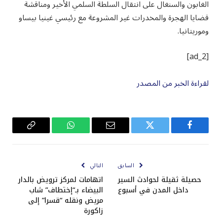
الغابون والسنغال على انتقال السلطة السلمي الأخير ومناقشة
قضايا الهجرة والمخدرات غير المشروعة مع رئيسي غينيا بيساو
وموريتانيا.
[ad_2]
لقراءة الخبر من المصدر
فيسبوك
تويتر
البريد
واتساب
Copy
الإلكتروني
Link
السابق
التالي
حصيلة ثقيلة لحوادث السير
اتهامات لمركز ترويض بالدار
داخل المدن في أسبوع
البيضاء بـ“إختطاف” شاب
مريض ونقله “قسرا” إلى
زاكورة