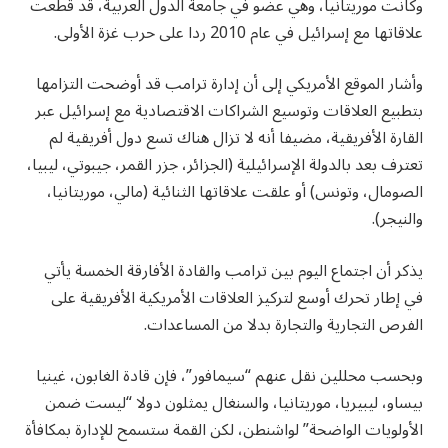
وكانت موريتانيا، وهي عضو في جامعة الدول العربية، قد قطعت
علاقاتها مع إسرائيل في عام 2010 ردا على حرب غزة الأولى.
وأشار الموقع الأمريكي إلى أن إدارة ترامب قد أوضحت التزامها
بتطبيع العلاقات وتوسيع الشراكات الاقتصادية مع إسرائيل عبر
القارة الأفريقية، مضيفا أنه لا تزال هناك تسع دول أفريقية لم
تعترف بعد بالدولة الإسرائيلية (الجزائر، جزر القمر، جيبوتي، ليبيا،
الصومال، وتونس) أو علقت علاقاتها الثنائية (مالي، موريتانيا،
والنيجر).
يذكر أن اجتماع اليوم بين ترامب والقادة الأفارقة الخمسة يأتي
في إطار تحرك أوسع لتركيز العلاقات الأمريكية الأفريقية على
الفرص التجارية والتجارة بدلا من المساعدات.
وبحسب محللين نقل عنهم “سيمافور”، فإن قادة الغابون، غينيا
بيساو، ليبيريا، موريتانيا، والسنغال يمثلون دولا “ليست ضمن
الأولويات الواضحة” لواشنطن، لكن القمة ستسمح للإدارة بمكافأة