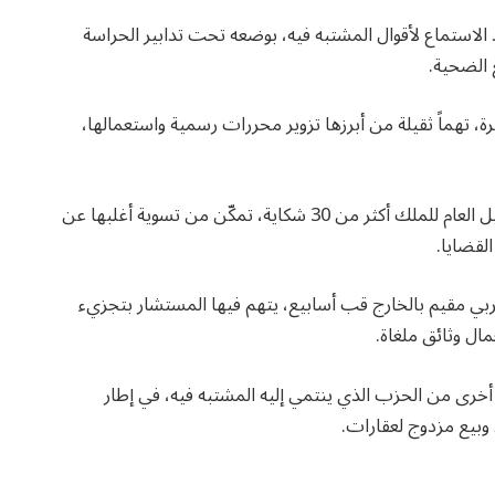
الاستماع لأقوال المشتبه فيه، بوضعه تحت تدابير الحراسة
 الضحية.
ة، تهماً ثقيلة من أبرزها تزوير محررات رسمية واستعمالها،
وبلغ عدد الشكايات الموجهة ضد المعني بالأمر لدى الوكيل العام للملك أكثر من 30 شكاية، تمكّن من تسوية أغلبها عن
لقضايا.
بي مقيم بالخارج قب أسابيع، يتهم فيها المستشار بتجزيء
ال وثائق ملغاة.
خرى من الحزب الذي ينتمي إليه المشتبه فيه، في إطار
بيع مزدوج لعقارات.