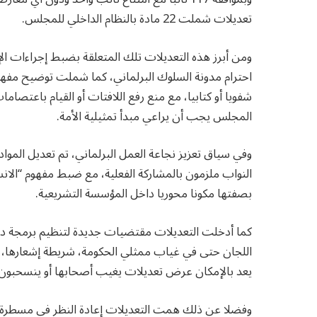
تعديلات شملت 22 مادة بالنظام الداخلي للمجلس.
ومن أبرز هذه التعديلات تلك المتعلقة بضبط إجراءات ال
احترام مدونة السلوك البرلماني، كما شملت توضيح مفهوم
شفويا أو كتابيا، مع منع رفع اللافتات أو القيام باعتصا
المجلس يجب أن يراعي مبدأ تمثيلية الأمة.
وفي سياق تعزيز نجاعة العمل البرلماني، تم تعديل الم
النواب ملزمون بالمشاركة الفعلية، مع ضبط مفهوم “الانس
بصفتها مكونا محوريا داخل المؤسسة التشريعية.
كما أدخلت التعديلات مقتضيات جديدة لتنظيم برمجة در
اللجان حتى في غياب ممثلي الحكومة، شريطة إشعارها، 
يعد بالإمكان عرض تعديلات يغيب أصحابها أو ينسحبون 
وفضلا عن ذلك همت التعديلات إعادة النظر في مسطرة د