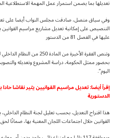
تعديلها بما يضمن استمرار عمل المهمة الاستطلاعية ا
التنصيص على إمكانية تعديل مشاريع مراسيم القوانين ب
عليها في الفصل 81 من الدستور
وتنص الفقرة الأخيرة من الما
بحضور ممثل الحكومة، دراسة المشروع وتعديله والتصويت
اليوم”.
إقرأ أيضا: تعديل مراسيم القوانيين يثير نقاشا حادا
الدستورية
هذا اقتراح التعديل، بحسب تعليل لجنة النظام الداخلي، 
القوانين خلال اجتماعات اللجان المعنية بها، ضمانًا لحق التعدي
وبموافقة 117 نائبا مع امتناع نائب واحد ودون 