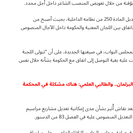
لمؤقتة من خلال تعويض المنصب الشاغر داخل أجل محدد.
وفي سياق متصل، صادقت مجلس النواب أيضا على تعديل المادة 250 من نظامه الداخلية، بحيث أصبح من
اتفاق بين اللجان المعنية والحكومة داخل الآجال المنصوص
دة 250 من النظام الداخلي لمجلس النواب، في صيغتها الجديدة، على أن “تتولى اللجنة
 عليه بغية التوصل إلى اتفاق مع الحكومة بشأنه خلال نفس
 بالبرلمان.. والطالبي العلمي: هناك مشكلة في المحكمة
بعد نقاش أُثير بشأن مدى إمكانية تعديل مشاريع مراسيم
ل المنصوص عليه في الفصل 83 من الدستور.
أي معارضة، صادق مجلس النواب، الثلاثاء الماضي، على سلسلة