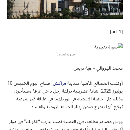
[ad_1]
صورة تعبيرية
محمد الهروالي – هبة بريس
أوقفت المصالح الأمنية بمدينة
مراكش
، صباح اليوم الخميس 10
يوليوز 2025، شابة عشرينية برفقة رجل داخل غرفة مستأجرة،
وذلك على خلفية الاشتباه في تورطهما في علاقة غير شرعية
يُرجّح أنها تندرج ضمن إطار الخيانة الزوجية والفساد.
ووفق مصادر مطلعة، فإن العملية تمت بدرب “الكريك” في دوار
أكيوض، التابع ترابياً لمقاطعة جليز، حيث داهمت عناصر الدائرة