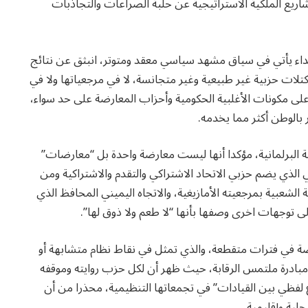
ع الملكية الاستراتيجية عن حلبة الصراعات والتجاذبات
داء يأتي في سياق مشهد سياسي معقد ومتوتر، انبثق عن نتائج
طة سياسية بتكتلات حزبية غير طبيعية وغير متجانسة، لا في مرجعياتها ولا في
ى مكونات الأغلبية الحكومية وأحزاب المعارضة على حد سواء،
 بالوطن أكثر مما يخدمه.
لبرلمانية، مؤكدا أنها ليست معارضة واحدة بل “معارضات”
 الذي يضم حزبي الاتحاد الاشتراكي والتقدم والاشتراكية ومن
 الشعبية بمرجعيته الأمازيغية، والاتجاه اليميني المحافظ الذي
الى توجهات اخرى وصفها بأنها “لا طعم ولا ذوق لها”.
ة في فترات متقطعة، والذي تمثل في نقاط نظام متشابهة أو
مبادرة ملتمس الرقابة، حيث ظهر أن لكل حزب روايته وموقفه
فظي بين القيادات” في تجمعاتها التنظيمية، محذرا من أن
لية وإقليمية.