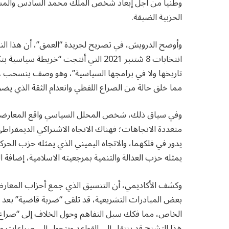
وطنيا من أجل إبعاد شخص الملك محمد السادس والمشاري
الحزبية الضيقة.
وأوضح الدرويش، في تصريح لجريدة “العمق”، أن هذا الن
انتخابات 8 شتنبر 2021 التي أنتجت “خري
تاريخها ولا في برامجها السياسية”، وهو وصف ينسحب عل
مما خلق حالة من الصراع اللفظي وانعدام الثقة الذي يضر
وفي سياق ذلك، شخص المحلل السياسي واقع المعارضة ا
متعددة الاتجاهات؛ فهناك الاتجاه الاشتراكي الديمقراطي
يدور في فلكهما، والاتجاه اليميني الذي يمثله حزب الحركة
يمثله حزب العدالة والتنمية بمرجعيته الاسلامية، إضافة 
وكشف الأكاديمي، أن التنسيق الذي جمع أحزاب المعارض
بعض المبادرات التشريعية، قد تلقى “ضربة قاضية” بعد 
الخاص، مما فكك سبل التفاهم وحول الخلاف إلى “صراع ل
هذا التشنج قد ينتقل إلى القواعد ويتحول إلى صراعات مح