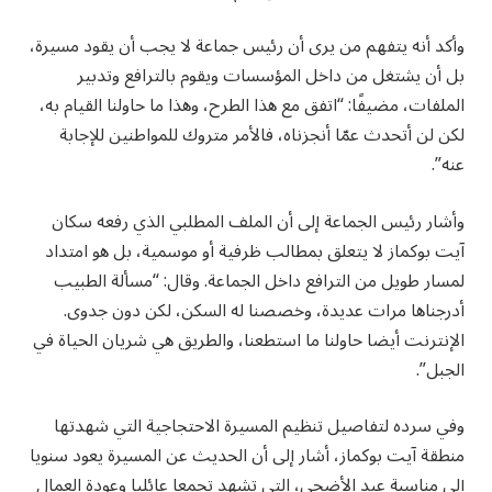
وأكد أنه يتفهم من يرى أن رئيس جماعة لا يجب أن يقود مسيرة،
بل أن يشتغل من داخل المؤسسات ويقوم بالترافع وتدبير
الملفات، مضيفًا: “اتفق مع هذا الطرح، وهذا ما حاولنا القيام به،
لكن لن أتحدث عمّا أنجزناه، فالأمر متروك للمواطنين للإجابة
عنه”.
وأشار رئيس الجماعة إلى أن الملف المطلبي الذي رفعه سكان
آيت بوكماز لا يتعلق بمطالب ظرفية أو موسمية، بل هو امتداد
لمسار طويل من الترافع داخل الجماعة. وقال: “مسألة الطبيب
أدرجناها مرات عديدة، وخصصنا له السكن، لكن دون جدوى.
الإنترنت أيضا حاولنا ما استطعنا، والطريق هي شريان الحياة في
الجبل”.
وفي سرده لتفاصيل تنظيم المسيرة الاحتجاجية التي شهدتها
منطقة آيت بوكماز، أشار إلى أن الحديث عن المسيرة يعود سنويا
إلى مناسبة عيد الأضحى، التي تشهد تجمعا عائليا وعودة العمال