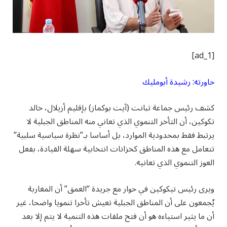
[ad_1]
حاورته: رشيدة أبومليك
كشف رئيس جماعة تبانت (آيت بوكماز) بإقليم أزيلال، خالد
تكوكين، أن التأخر التنموي الذي تعاني منه المناطق الجبلية لا
يرتبط فقط بمحدودية الموارد، بل أساسا بـ”نظرة سياسية سلبية”
تتعامل مع هذه المناطق كخزانات انتخابية سهلة القيادة، بفعل
العوز التنموي الذي تعانيه.
ويرى رئيس تيكوكين في حوار مع جريدة “العمق” أن المغاربة
يُجمعون على أن المناطق الجبلية تعيش تأخرا تنمويا واضحا، غير
أن ما يثير استياءه هو أن فتح ملفات هذه التنمية لا يتم إلا بعد