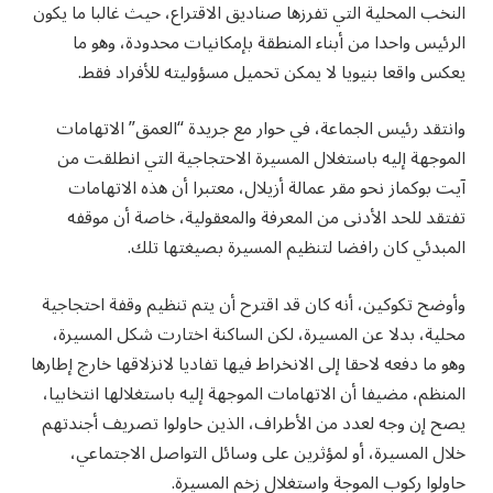
النخب المحلية التي تفرزها صناديق الاقتراع، حيث غالبا ما يكون
الرئيس واحدا من أبناء المنطقة بإمكانيات محدودة، وهو ما
يعكس واقعا بنيويا لا يمكن تحميل مسؤوليته للأفراد فقط.
وانتقد رئيس الجماعة، في حوار مع جريدة “العمق” الاتهامات
الموجهة إليه باستغلال المسيرة الاحتجاجية التي انطلقت من
آيت بوكماز نحو مقر عمالة أزيلال، معتبرا أن هذه الاتهامات
تفتقد للحد الأدنى من المعرفة والمعقولية، خاصة أن موقفه
المبدئي كان رافضا لتنظيم المسيرة بصيغتها تلك.
وأوضح تكوكين، أنه كان قد اقترح أن يتم تنظيم وقفة احتجاجية
محلية، بدلا عن المسيرة، لكن الساكنة اختارت شكل المسيرة،
وهو ما دفعه لاحقا إلى الانخراط فيها تفاديا لانزلاقها خارج إطارها
المنظم، مضيفا أن الاتهامات الموجهة إليه باستغلالها انتخابيا،
يصح إن وجه لعدد من الأطراف، الذين حاولوا تصريف أجندتهم
خلال المسيرة، أو لمؤثرين على وسائل التواصل الاجتماعي،
حاولوا ركوب الموجة واستغلال زخم المسيرة.