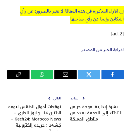
إن الآراء المذكورة في هذه المقالة لا تعبر بالضرورة عن رأي
آشكاين وإنما عن رأي صاحبها
[ad_2]
لقراءة الخبر من المصدر
فيسبوك
تويتر
البريد
واتساب
Copy
الإلكتروني
Link
السابق
التالي
نشرة إنذارية. موجة حر من
توقعات أحوال الطقس ليومه
الثلاثاء إلى الجمعة بعدد من
الاثنين 14 يوليوز الجاري –
مناطق المملكة
Kech24: Morocco News –
كِشـ24 : جريدة إلكترونية