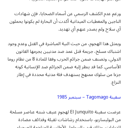
ورغم عدم الكشف الرسمي عن أسماء الضحايا، فإن شهادات
الناجين والمعطيات الميدانية أكدت أن البحارة لم يكونوا يحملون
أي سلاح ولم يصدر عنهم أي تهديد.
ويمثل هذا الهجوم، من حيث النية المباشرة في القتل وعدم وجود
اشتباك مسلح، جريمة قتل عمد ضد مدنيين يجرمها القانون
الدولي، وتصنف ضمن جرائم الحرب وفقا للمادة 8 من نظام روما
الأساسي. كما قد ينظر إليه ضمن الجرائم ضد الإنسانية كونه
جزءا من سلوك ممنهج يستهدف فئة مدنية محددة في إطار
النزاع.
سفينة Tagomago – سبتمبر 1985
عرضت سفينة El Junquito لهجوم عنيف شنته عناصر مسلحة
من البوليساريو، باستخدام رشاشات ثقيلة وقذائف مضادة
للدبابات، وذلك قرب السواحل الأطلسية المتاخمة للصحراء