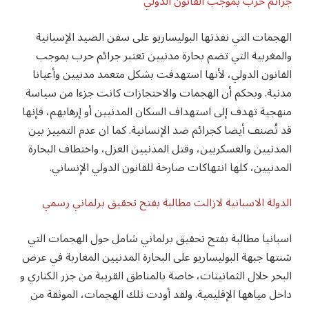
جرائم حرب بموجب القانون الدولي
الهجمات التي نفذتها البوليساريو على سفن الصيد الإسبانية
والمغربية التي تضم بحارة مدنيين تعتبر جرائم حرب بموجب
القانون الدولي، لأنها استهدفت بشكل متعمد مدنيين وأعيانا
مدنية. وبحكم أن الهجمات والاحتجازات كانت جزءا من سياسة
منهجية تهدف إلى استهداف السكان المدنيين أو إرهابهم، فإنها
قد تُصنف أيضا كجرائم ضد الإنسانية. كما ان عدم التمييز بين
المدنيين والعسكريين، وقتل المدنيين العزل، واختطاف البحارة
المدنيين، كلها انتهاكات صارخة للقانون الدولي الإنساني.
الدولة الاسبانية لازالت مطالبة بفتح تحقيق برلماني رسمي
اسبانيا مطالبة بفتح تحقيق برلماني شامل حول الهجمات التي
شنتها جبهة البوليساريو على البحارة المدنيين المغاربة في عرض
البحر خلال الثمانينات، خاصة بالمناطق القريبة من جزر الكناري و
داخل مياهها الإقليمية. ولقد أودت تلك الهجمات، الموثقة من