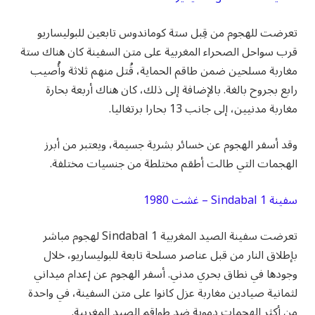
تعرضت للهجوم من قِبل ستة كوماندوس تابعين للبوليساريو
قرب سواحل الصحراء المغربية على متن السفينة كان هناك ستة
مغاربة مسلحين ضمن طاقم الحماية، قُتل منهم ثلاثة وأُصيب
رابع بجروح بالغة. بالإضافة إلى ذلك، كان هناك أربعة بحارة
مغاربة مدنيين، إلى جانب 13 بحارا برتغاليا.
وقد أسفر الهجوم عن خسائر بشرية جسيمة، ويعتبر من أبرز
الهجمات التي طالت أطقم مختلطة من جنسيات مختلفة.
سفينة Sindabal 1 – غشت 1980
تعرضت سفينة الصيد المغربية Sindabal 1 لهجوم مباشر
بإطلاق النار من قبل عناصر مسلحة تابعة للبوليساريو، خلال
وجودها في نطاق بحري مدني. أسفر الهجوم عن إعدام ميداني
لثمانية صيادين مغاربة عزل كانوا على متن السفينة، في واحدة
من أكثر الهجمات دموية ضد طواقم الصيد المغربية.