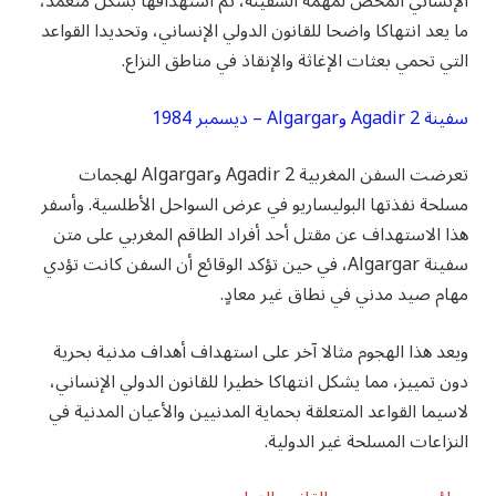
الإنساني المحض لمهمة السفينة، تم استهدافها بشكل متعمد،
ما يعد انتهاكا واضحا للقانون الدولي الإنساني، وتحديدا القواعد
التي تحمي بعثات الإغاثة والإنقاذ في مناطق النزاع.
سفينة Agadir 2 وAlgargar – ديسمبر 1984
تعرضت السفن المغربية Agadir 2 وAlgargar لهجمات
مسلحة نفذتها البوليساريو في عرض السواحل الأطلسية. وأسفر
هذا الاستهداف عن مقتل أحد أفراد الطاقم المغربي على متن
سفينة Algargar، في حين تؤكد الوقائع أن السفن كانت تؤدي
مهام صيد مدني في نطاق غير معادٍ.
ويعد هذا الهجوم مثالا آخر على استهداف أهداف مدنية بحرية
دون تمييز، مما يشكل انتهاكا خطيرا للقانون الدولي الإنساني،
لاسيما القواعد المتعلقة بحماية المدنيين والأعيان المدنية في
النزاعات المسلحة غير الدولية.