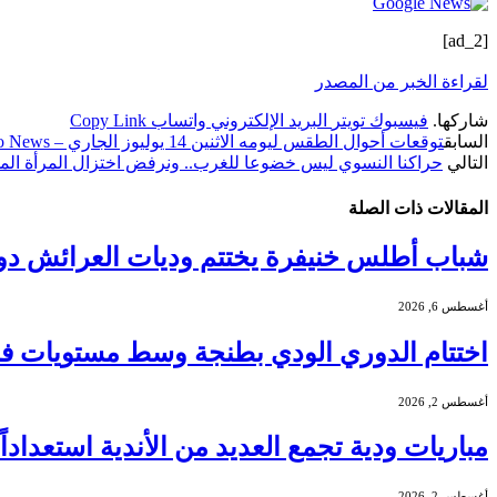
[ad_2]
لقراءة الخبر من المصدر
شاركها.
فيسبوك
تويتر
البريد الإلكتروني
واتساب
Copy Link
السابق
توقعات أحوال الطقس ليومه الاثنين 14 يوليوز الجاري – Kech24: Morocco News – كِشـ24 : جريدة إلكترونية مغربية
التالي
حراكنا النسوي ليس خضوعا للغرب.. ونرفض اختزال المرأة المسلمة
المقالات
ذات الصلة
شباب أطلس خنيفرة يختتم وديات العرائش دو
أغسطس 6, 2026
اختتام الدوري الودي بطنجة وسط مستويات فنية
أغسطس 2, 2026
مباريات ودية تجمع العديد من الأندية استعدادا
أغسطس 2, 2026