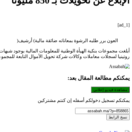
الإبلاغ عن تحويلات بـ 850 مليونا
[ad_1]
العون‭ ‬برر‭ ‬طلبه‭ ‬الرشوة‭ ‬بمعاناته‭ ‬ضائقة‭ ‬مالية‭ ‬‭(‬أرشيف‭)‬
أبلغت مجموعات بنكية الهيأة الوطنية للمعلومات المالية بوجود شبها
روتينيا لسجلات معاملات وكالات شركة تحويل الأموال التابعة للمجم
يمكنكم مطالعة المقال بعد:
مشاهدة فيديو إعلاني
يمكنكم تسجيل دخولكم أسفله إن كنتم مشتركين
نسخ الرابط