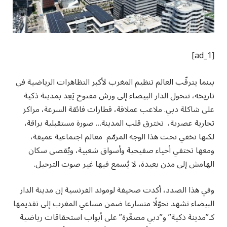
[ad_1]
بينما يترقّب العالم تنظيم المغرب لأكبر التظاهرات الرياضية في
تاريخه، تتحول الدار البيضاء إلى ورش مفتوح يَعِد بمدينة ذكية
على شاكلة دبي. ملاعب عملاقة، قطارات فائقة السرعة، مراكز
تجارية عصرية، تخترق قلب المدينة… صورة مستقبلية براقة،
لكنها تخفي تحت هذا الوجه المرمّم معالم اجتماعية عميقة،
ومعها تختفي أحياء صفيحية وأسواق شعبية، ويُقصى سكان
الهامش إلى مدن بعيدة، لا يُسمع فيها غير صوت الترحيل.
وفي هذا الصدد، أكدت صحيفة لوموند الفرنسية إن مدينة الدار
البيضاء تشهد تحوّلًا متسارعا ضمن مساعي المغرب إلى تقديمها
كـ”مدينة ذكية” و”دبي مصغّرة” على أبواب استحقاقات رياضية