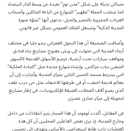
مساكن بديلة على شكل “مدن نوم” بعيدة عن وسط الدار البيضاء.
كما شملت الحملة “تطهير” الشوارع من الباعة الجائلين وأصحاب
العربات المجرورة بالحمير والخيل، بدعوى أنها “تشوّه صورة
المدينة الذكية” وتستغل الملك العمومي بشكل غير قانوني.
وأضافت الصحيفة أن هذا التحول العمراني يبدو جليا في مختلف
أرجاء المدينة التي تحولت إلى ورش مفتوح: مشاريع بناء فنادق
ومواقف سيارات تحت أرضية، ترميم الأسواق القديمة كالسوق
الشعبي بباب مراكش، وإنشاء شوارع جديدة مثل “الجادة الملكية”
التي ستربط مسجد الحسن الثاني بمركز المدينة. وأشارت إلى أن
معالم قديمة اختفت أو في طريقها للاختفاء، مثل حي درب غلف
الذي يضم آلاف المحلات العتيقة للإلكترونيات، في إطار مشاريع
لتحويله إلى مركز تجاري عصري.
في المقابل، أكدت لوموند أن هذا المسار يثير انتقادات من داخل
وخارج المدينة، إذ يرى بعض الفاعلين المحليين أن كل هذه
العمليات ذات طابع استعراضي بالأساس وتهدف إلى تحسين