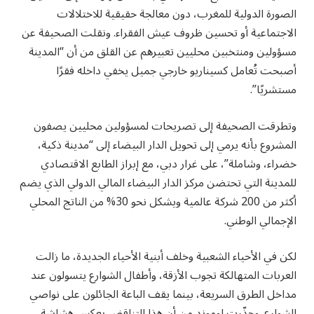
الصورة الدولية للمغرب، دون معالجة حقيقية للاختلالات
الاجتماعية أو تحسين ظروف عيش الفقراء. ونقلت الصحيفة عن
مسؤولين ومنتخبين محليين تعبيرهم عن القلق من أن “المدينة
أصبحت تُعامل كسيناريو خارجي جميل يخفي داخله فقرًا
مستشريًا”.
وتطرقت الصحيفة إلى تصريحات لمسؤولين محليين يصفون
المشروع بأنه يرمي إلى تحويل الدار البيضاء إلى “مدينة ذكية،
خضراء، وشاملة”، على غرار دبي، مع إبراز الطابع الاقتصادي
للمدينة التي تحتضن مركز الدار البيضاء المالي الدولي الذي يضم
أكثر من 200 شركة عالمية ويشكل نحو 30% من الناتج المحلي
الإجمالي الوطني.
لكن في الأحياء الشعبية وخلف أبنية الأحياء الجديدة، ما زالت
العربات المتهالكة تجوب الأزقة، وأطفال الشوارع يتسولون عند
مداخل الطرق السريعة، بينما يقف الباعة الجائلون على نواصي
الشوارع. وحذّرت لوموند من أن هذا التناقض يعكس هشاشة