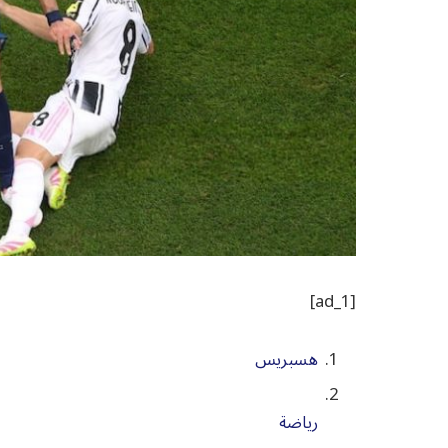
[ad_1]
هسبريس
رياضة