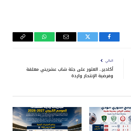
فيسبوك
تويتر
البريد
واتساب
Copy
الإلكتروني
Link
التالي
أكادير.. العثور على جثة شاب عشريني معلقة
وفرضية الإنتحار واردة