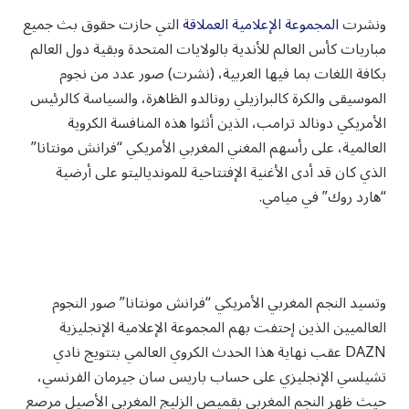
ونشرت
المجموعة الإعلامية العملاقة
التي حازت حقوق بث جميع
مباريات كأس العالم للأندية بالولايات المتحدة وبقية دول العالم
بكافة اللغات بما فيها العربية، (نشرت) صور عدد من نجوم
الموسيقى والكرة كالبرازيلي رونالدو الظاهرة، والسياسة كالرئيس
الأمريكي دونالد ترامب، الذين أثثوا هذه المنافسة الكروية
العالمية، على رأسهم المغني المغربي الأمريكي “فرانش مونتانا”
الذي كان قد أدى الأغنية الإفتتاحية للموندياليتو على أرضية
“هارد روك” في ميامي.
وتسيد النجم المغربي الأمريكي “فرانش مونتانا” صور النجوم
العالميين الذين إحتفت بهم المجموعة الإعلامية الإنجليزية
DAZN عقب نهاية هذا الحدث الكروي العالمي بتتويج نادي
تشيلسي الإنجليزي على حساب باريس سان جيرمان الفرنسي،
حيث ظهر النجم المغربي بقميص الزليج المغربي الأصيل مرصع