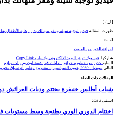
فيديو لوجبة سيئة ومقر متهالك بدا
[ad_1]
ظهرت المقالة
فيديو لوجبة سيئة ومقر متهالك بدار رعاية الأطفال بف
[ad_2]
لقراءة الخبر من المصدر
شاركها.
فيسبوك
تويتر
البريد الإلكتروني
واتساب
Copy Link
السابق
تحذير من خطورة حرائق الغابات في شفشاون وتاونات وتازة
التالي
مونديال 2030 بعيون السياسيين.. مشروع وطني أم سباق نحو وهم السلطة؟
المقالات
ذات الصلة
شباب أطلس خنيفرة يختتم وديات العرائش دو
أغسطس 6, 2026
اختتام الدوري الودي بطنجة وسط مستويات فنية