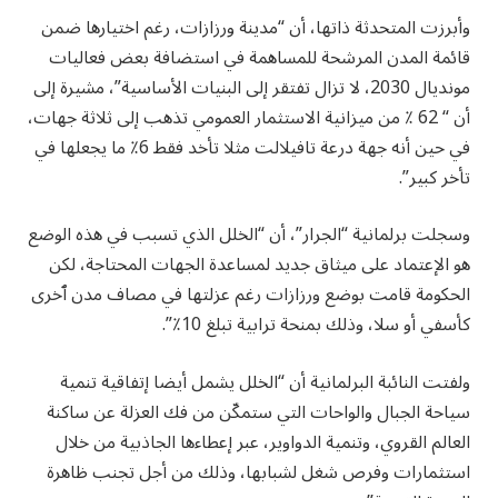
وأبرزت المتحدثة ذاتها، أن “مدينة ورزازات، رغم اختيارها ضمن
قائمة المدن المرشحة للمساهمة في استضافة بعض فعاليات
مونديال 2030، لا تزال تفتقر إلى البنيات الأساسية”، مشيرة إلى
أن “ 62 ٪ من ميزانية الاستثمار العمومي تذهب إلى ثلاثة جهات،
في حين أنه جهة درعة تافيلالت مثلا تأخد فقط 6٪ ما يجعلها في
تأخر كبير”.
وسجلت برلمانية “الجرار”، أن “الخلل الذي تسبب في هذه الوضع
هو الإعتماد على ميثاق جديد لمساعدة الجهات المحتاجة، لكن
الحكومة قامت بوضع ورزازات رغم عزلتها في مصاف مدن ٱخرى
كأسفي أو سلا، وذلك بمنحة ترابية تبلغ 10٪”.
ولفتت النائبة البرلمانية أن “الخلل يشمل أيضا إتفاقية تنمية
سياحة الجبال والواحات التي ستمكّن من فك العزلة عن ساكنة
العالم القروي، وتنمية الدواوير، عبر إعطاءها الجاذبية من خلال
استثمارات وفرص شغل لشبابها، وذلك من أجل تجنب ظاهرة