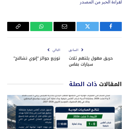
لقراءة الخبر من المصدر
فيسبوك
تويتر
البريد
واتساب
Copy
الإلكتروني
Link
السابق
التالي
حريق مهول يلتهم ثلاث
توزيع جوائز “إنوي تشالنج”
سيارات بفاس
المقالات
ذات الصلة