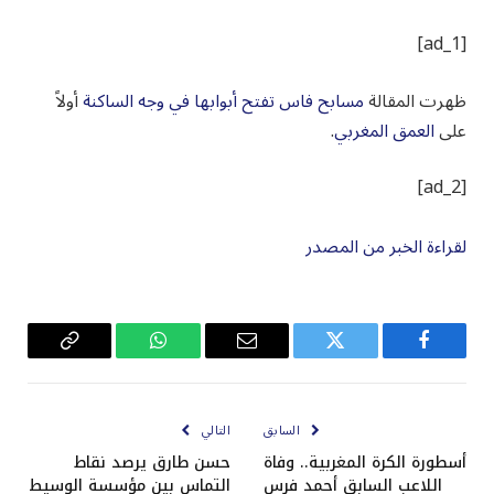
[ad_1]
ظهرت المقالة
مسابح فاس تفتح أبوابها في وجه الساكنة
أولاً
على
العمق المغربي
.
[ad_2]
لقراءة الخبر من المصدر
فيسبوك
تويتر
البريد
واتساب
Copy
الإلكتروني
Link
السابق
التالي
أسطورة الكرة المغربية.. وفاة
حسن طارق يرصد نقاط
اللاعب السابق أحمد فرس
التماس بين مؤسسة الوسيط