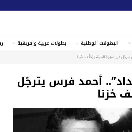
البطولات الوطنية
بطولات عربية وإفريقية
ري
يترجّل عن صهوة الحياة ويُخلّف حُزنا
داد”.. أحمد فرس يترجّل
 حُزنا