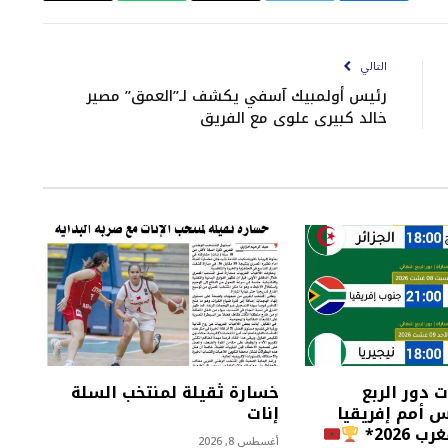
الإلكتروني
Link
التالي
رئيس أولمبيك آسفي يكشف لـ”العمق” مصير
خالد كبيري علوي مع الفريق
ت دور الربع
خسارة ثقيلة لمنتخب السلة
س أمم إفريقيا
إنات
2026*
أغسطس 8, 2026