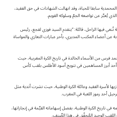
ب المحمدية سابقا للحياة، وقد انهالت الشهادات في حق الفقيد،
ي يُعبِّر عن تواضعه الجمّ وسلوكه القويم.
ة تُنعي فيها الراحل، قائلة: “يتقدم السيد فوزي لقجع، رئيس
يابة عن أعضاء المكتب المديري، بأحر عبارات التعازي والمواساة
حمد فرس من الأسماء الخالدة في تاريخ الكرة المغربية، حيث
د أبرز المساهمين في تتويج أسود الأطلس بلقب كأس
يها لأسرة الفقيد وعائلة الكرة الوطنية، حيث نشرت أندية مثل
رحيل أحد رموز اللعبة في المغرب.
أسلم الروح لبارئها عن عُمر 78 سنة اسمه في تاريخ الكرة الوطنية، بفضل إسهاماته القيِّمة في إنجازاتها،