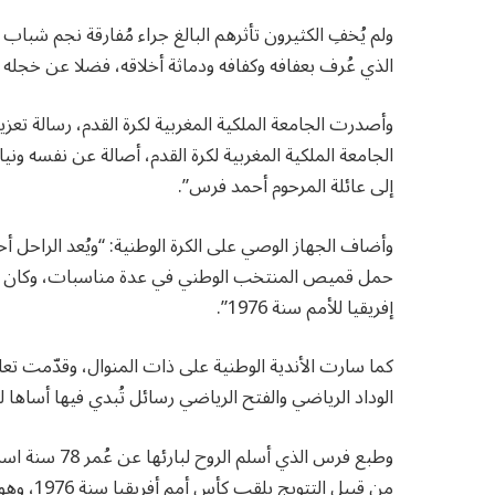
ولم يُخفِ الكثيرون تأثرهم البالغ جراء مُفارقة نجم شبا
الذي عُرف بعفافه وكفافه ودماثة أخلاقه، فضلا عن خجله الذ
وأصدرت الجامعة الملكية المغربية لكرة القدم، رسالة تعزي
الجامعة الملكية المغربية لكرة القدم، أصالة عن نفسه ون
إلى عائلة المرحوم أحمد فرس”.
وأضاف الجهاز الوصي على الكرة الوطنية: “ويُعد الراحل أ
حمل قميص المنتخب الوطني في عدة مناسبات، وكان أح
إفريقيا للأمم سنة 1976”.
كما سارت الأندية الوطنية على ذات المنوال، وقدّمت تعاز
الوداد الرياضي والفتح الرياضي رسائل تُبدي فيها أساها ل
وطبع فرس الذي 
من قبيل التتويج بلقب كأس أمم أفريقيا سنة 1976، وهو اللقب الوحيد المُحقّق في هذا الصِّنف.