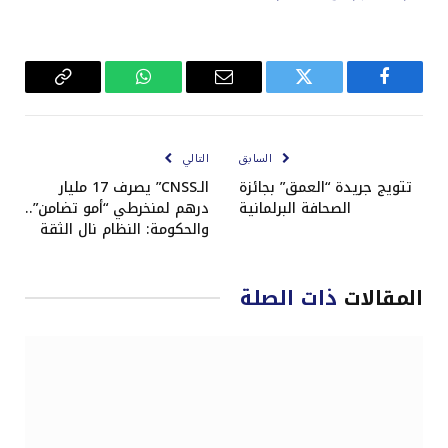
فيسبوك
تويتر
البريد
واتساب
Copy
الإلكتروني
Link
السابق
التالي
تتويج جريدة “العمق” بجائزة
الـCNSS” يصرف 17 مليار
الصحافة البرلمانية
درهم لمنخرطي “أمو تضامن”..
والحكومة: النظام نال الثقة
المقالات
ذات الصلة