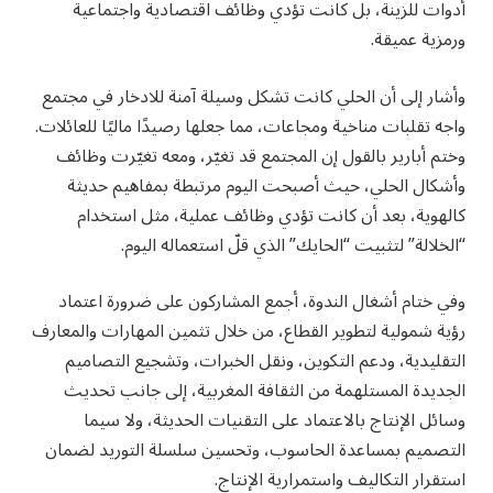
أدوات للزينة، بل كانت تؤدي وظائف اقتصادية واجتماعية
ورمزية عميقة.
وأشار إلى أن الحلي كانت تشكل وسيلة آمنة للادخار في مجتمع
واجه تقلبات مناخية ومجاعات، مما جعلها رصيدًا ماليًا للعائلات.
وختم أبارير بالقول إن المجتمع قد تغيّر، ومعه تغيّرت وظائف
وأشكال الحلي، حيث أصبحت اليوم مرتبطة بمفاهيم حديثة
كالهوية، بعد أن كانت تؤدي وظائف عملية، مثل استخدام
“الخلالة” لتثبيت “الحايك” الذي قلّ استعماله اليوم.
وفي ختام أشغال الندوة، أجمع المشاركون على ضرورة اعتماد
رؤية شمولية لتطوير القطاع، من خلال تثمين المهارات والمعارف
التقليدية، ودعم التكوين، ونقل الخبرات، وتشجيع التصاميم
الجديدة المستلهمة من الثقافة المغربية، إلى جانب تحديث
وسائل الإنتاج بالاعتماد على التقنيات الحديثة، ولا سيما
التصميم بمساعدة الحاسوب، وتحسين سلسلة التوريد لضمان
استقرار التكاليف واستمرارية الإنتاج.