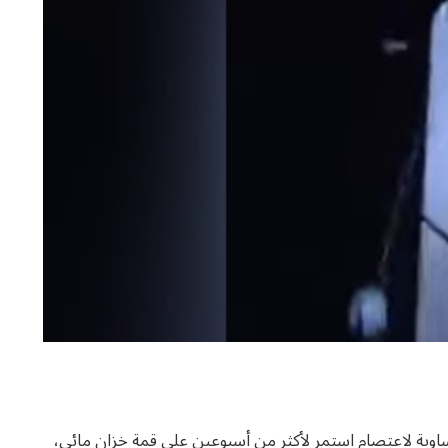
اوية لاعتصام استمر لأكثر من أسبوعين على قمة خزان مائي،