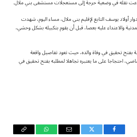
ستدعت نقله في وضعية حرجة إلى مستعجلات مستشفى بني ملال.
ار أولاد يوسف التابع لإقليم بني ملال، مساء اليوم، شهدت
نية والاعتداء عليه بعصا، قبل أن يقوم بتكبيله بشكل وحشي،
ة بفتح تحقيق في وفاة والده، حيث تعود تفاصيل واقعة
عوده فوق الخزان المائي منذ 24 يونيو الماضي، احتجاجا على ما يعتبره تجاهلا لمطلبه بفتح تحقيق في
فيسبوك
تويتر
البريد
واتساب
Copy