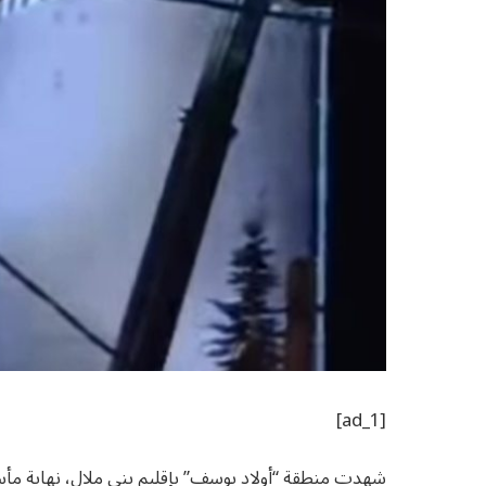
[ad_1]
شهدت منطقة “أولاد يوسف” بإقليم بني ملال، نهاية مأس