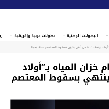
البطولات الوطنية
بطولات عربية وإفريقية
ري
ـ”أولاد يوسف”.. تدخل أمني ينتهي بسقوط المعتصم معلقا بحبله
 خزان المياه بـ”أولاد
ينتهي بسقوط المعتصم