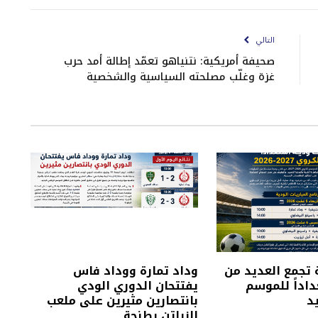
الإلكتروني
Link
التالي
صحيفة أمريكية: نتنياهو تعمّد إطالة أمد حرب
غزة وغلّب مصلحته السياسية والشخصية
 تجمع العديد من
وداد تمارة ووداد فاس
داداً للموسم
يفتتحان الدوري الودي
د
بانتصارين مثيرين على ملعب
الزياتن بطنجة