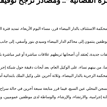
القضائية”.. ومصادر ترجح توقيفا
مة الاستئناف بالدار البيضاء قرر، مساء اليوم الأربعاء، تمديد فترة 
فين ينتمون إلى محاكم الدار البيضاء وسيدي بنور وآسفي، إلى جانب م
 جديدة، يُعتقد أن أصحابها تربطهم علاقات مباشرة أو غير مباشرة بال
كمة الزجرية بالدار البيضاء، وثلاثة آخرين على وكيل الملك بابتدائية آس
جن المحلي عين السبع، فيما قرر متابعة سبعة آخرين في حالة سراح
صابة إجرامية، والارتشاء، والإرشاء، والوساطة لدى موظفين عموميين، و