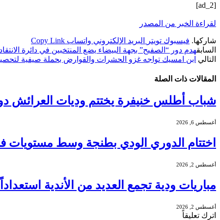
[ad_2]
لقراءة الخبر من المصدر
شاركها.
فيسبوك
تويتر
البريد الإلكتروني
واتساب
Copy Link
السابق
هدم دور “الصفيح” بجهة البيضاء يضع المنتخبين في دائرة الانتقاد
التالي
ابن امسيك تواجه غزو الحشرات والقوارض بحملة صيفية لتحصين ا
المقالات
ذات الصلة
شباب أطلس خنيفرة يختتم وديات العرائش دو
أغسطس 6, 2026
اختتام الدوري الودي بطنجة وسط مستويات فنية
أغسطس 2, 2026
مباريات ودية تجمع العديد من الأندية استعدادا
أغسطس 2, 2026
اترك تعليقاً