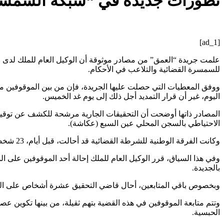
تطورات جديدة في “شبكة السمسرة 
[ad_1]
علمت جريدة “العمق” من مصادر موثوقة أن الوكيل العام للملك لدى محك
للسمسرة القضائية والتلاعب في الأحكام.
ووفق المعطيات التي حصلت عليها الجريدة، فإن من بين الموقوفين موظ
اليوم، غير أن قرار التمديد أجل ذلك إلى يوم غد الخميس.
المصادر ذاتها أوضحت أن التحقيقات الجارية مرشحة للكشف عن توقيفات
الاحتياطي بالسجن المحلي عين السبع (عكاشة).
وكانت الفرقة الوطنية للشرطة القضائية قد أحالت، قبل أيام، 23 شخصا، من بينهم نساء، على الوكيل العام، بعد أبحاث دقيقة حول شبكة إجرامية متخصصة في الوساطة القضائية والتأثير على مجريات الأحكام.
وفي هذا السياق، قرر الوكيل العام للملك إحالة أحد الموقوفين على المح
بالجديدة.
وبخصوص باقي المتابعين، أحال قاضي التحقيق عشرة أشخاص على الس
وتتم متابعة الموقوفين في هذه القضية بتهم ثقيلة، من بينها تكوين ع
الحبسية.