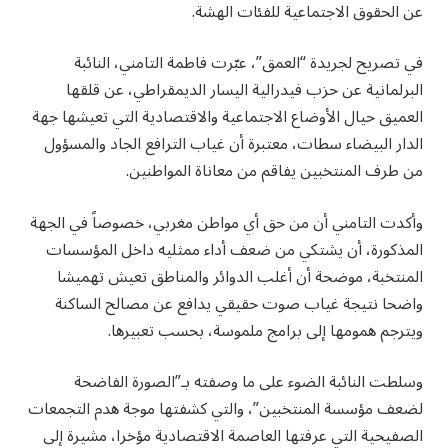
عن الحقوق الاجتماعية للفئات الهشة.
في تصريح لجريدة “العمق”، عبّرت فاطمة التامني، النائبة
البرلمانية عن حزب فيدرالية اليسار الديمقراطي، عن قلقها
العميق حيال الأوضاع الاجتماعية والاقتصادية التي تعيشها جهة
الدار البيضاء سطات، معتبرة أن غياب الترافع الجاد والمسؤول
من طرف المنتخبين يفاقم من معاناة المواطنين.
وأكدت التامني أن من حق أي مواطن مغربي، خصوصاً في الجهة
المذكورة، أن يشتكي من ضعف أداء ممثليه داخل المؤسسات
المنتخبة، موضحة أن أغلب الدوائر والمناطق تعيش تهميشا
واضحا نتيجة غياب صوت حقيقي يدافع عن مصالح الساكنة
ويترجم همومها إلى برامج ملموسة، بحسب تعبيرها.
وسلطت النائبة الضوء على ما وصفته بـ”الصورة الفاضحة
لضعف مؤسسة المنتخبين”، والتي كشفتها موجة هدم التجمعات
الصفيحية التي عرفتها العاصمة الاقتصادية مؤخرا، مشيرة إلى