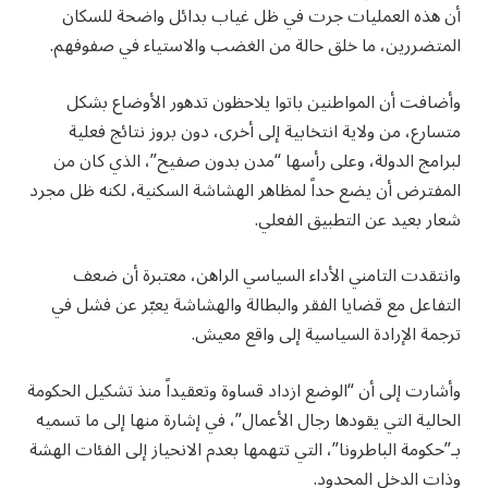
أن هذه العمليات جرت في ظل غياب بدائل واضحة للسكان
المتضررين، ما خلق حالة من الغضب والاستياء في صفوفهم.
وأضافت أن المواطنين باتوا يلاحظون تدهور الأوضاع بشكل
متسارع، من ولاية انتخابية إلى أخرى، دون بروز نتائج فعلية
لبرامج الدولة، وعلى رأسها “مدن بدون صفيح”، الذي كان من
المفترض أن يضع حداً لمظاهر الهشاشة السكنية، لكنه ظل مجرد
شعار بعيد عن التطبيق الفعلي.
وانتقدت التامني الأداء السياسي الراهن، معتبرة أن ضعف
التفاعل مع قضايا الفقر والبطالة والهشاشة يعبّر عن فشل في
ترجمة الإرادة السياسية إلى واقع معيش.
وأشارت إلى أن “الوضع ازداد قساوة وتعقيداً منذ تشكيل الحكومة
الحالية التي يقودها رجال الأعمال”، في إشارة منها إلى ما تسميه
بـ”حكومة الباطرونا”، التي تتهمها بعدم الانحياز إلى الفئات الهشة
وذات الدخل المحدود.